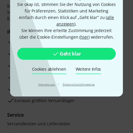
Sie okay ist, stimmen Sie der Nutzung von Cookies
Bezahlen Sie vertraulich und sicher per Nachnahme,
für Präferenzen, Statistiken und Marketing
Vorkasse, PayPal, Amazon Pay,
Klarna Sofort bezahlen
,
einfach durch einen Klick auf „Geht klar“ zu (
alle
Klarna Ratenzahlung
oder Kreditkarte.
anzeigen
).
Sie können Ihre erteilte Zustimmung jederzeit
Ihre Vorteile
über die Cookie-Einstellungen (
hier
) widerrufen.
3 Jahre Thomann Garantie
30 Tage Money-Back-Garantie
Geht klar
Reparaturservice
Cookies ablehnen
Weitere Infos
Beratung durch Fachexperten
·
Impressum
Datenschutzhinweise
Zufriedenheitsgarantie
Europas größtes Versandlager
Service
Versandkosten und Lieferzeiten