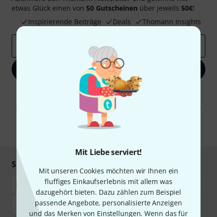
etwas Glück einen von
50 Gutscheinen
über jeweils
50€
!
Inspirierende Beiträge
Deals
Thomann Insights
E-Mail-Adresse
*
Jetzt anmelden
Mit Klick auf „Jetzt anmelden“ stimmen Sie dem Erhalt von E-Mail-
Werbung und einer Messung des E-Mail-Nutzungsverhaltens zu. Die
Abmeldung ist jederzeit möglich. Weitere Informationen finden Sie in
unseren
Datenschutzhinweisen
.
* Pflichtfeld
Mit Liebe serviert!
Sicher einkaufen & bezahlen
Mit unseren Cookies möchten wir Ihnen ein
fluffiges Einkaufserlebnis mit allem was
dazugehört bieten. Dazu zählen zum Beispiel
passende Angebote, personalisierte Anzeigen
und das Merken von Einstellungen. Wenn das für