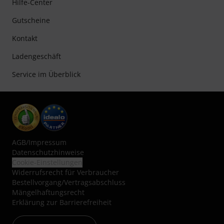
Hilfe-Center
Gutscheine
Kontakt
Ladengeschäft
Service im Überblick
AGB
/
Impressum
Datenschutzhinweise
Cookie-Einstellungen
Widerrufsrecht für Verbraucher
Bestellvorgang/Vertragsabschluss
Mängelhaftungsrecht
Erklärung zur Barrierefreiheit