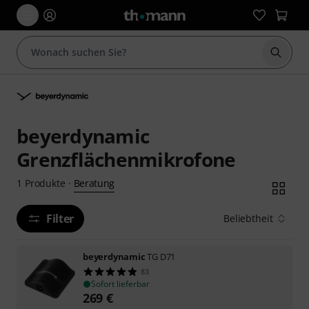
Suche 
beyerdynamic
Grenzflächenmikrofone
Beratung
1
Produkte
·
Filter
Beliebtheit
beyerdynamic
TG D71
83
Sofort lieferbar
269
€