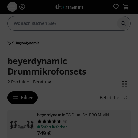
Suche 
beyerdynamic
Drummikrofonsets
Beratung
2
Produkte
·
Filter
Beliebtheit
beyerdynamic
TG Drum Set PRO M MKII
43
Sofort lieferbar
749
€