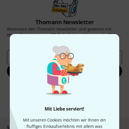
Thomann Newsletter
Abonniere den Thomann Newsletter und gewinne mit
etwas Glück einen von
50 Gutscheinen
über jeweils
50€
!
Inspirierende Beiträge
Deals
Thomann Insights
E-Mail-Adresse
*
Jetzt anmelden
Mit Klick auf „Jetzt anmelden“ stimmen Sie dem Erhalt von E-Mail-
Werbung und einer Messung des E-Mail-Nutzungsverhaltens zu. Die
Abmeldung ist jederzeit möglich. Weitere Informationen finden Sie in
unseren
Datenschutzhinweisen
.
* Pflichtfeld
Mit Liebe serviert!
Mit unseren Cookies möchten wir Ihnen ein
fluffiges Einkaufserlebnis mit allem was
Sicher einkaufen & bezahlen