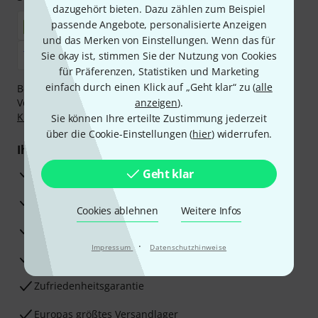
dazugehört bieten. Dazu zählen zum Beispiel
passende Angebote, personalisierte Anzeigen
und das Merken von Einstellungen. Wenn das für
Sie okay ist, stimmen Sie der Nutzung von Cookies
für Präferenzen, Statistiken und Marketing
einfach durch einen Klick auf „Geht klar“ zu (
alle
Bezahlen Sie vertraulich und sicher per Nachnahme,
Vorkasse, PayPal, Amazon Pay,
anzeigen
Klarna Sofort bezahlen
).
,
Klarna Ratenzahlung
oder Kreditkarte.
Sie können Ihre erteilte Zustimmung jederzeit
über die Cookie-Einstellungen (
hier
) widerrufen.
Ihre Vorteile
3 Jahre Thomann Garantie
Geht klar
30 Tage Money-Back-Garantie
Cookies ablehnen
Weitere Infos
Reparaturservice
·
Impressum
Datenschutzhinweise
Beratung durch Fachexperten
Zufriedenheitsgarantie
Europas größtes Versandlager