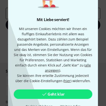
Inspirierende Beiträge
Deals
Thomann Insights
E-Mail-Adresse
*
Mit Liebe serviert!
Jetzt anmelden
Mit unseren Cookies möchten wir Ihnen ein
fluffiges Einkaufserlebnis mit allem was
Mit Klick auf „Jetzt anmelden“ stimmen Sie dem Erhalt von E-Mail-
dazugehört bieten. Dazu zählen zum Beispiel
Werbung und einer Messung des E-Mail-Nutzungsverhaltens zu. Die
Abmeldung ist jederzeit möglich. Weitere Informationen finden Sie in
passende Angebote, personalisierte Anzeigen
unseren
Datenschutzhinweisen
.
und das Merken von Einstellungen. Wenn das für
Sie okay ist, stimmen Sie der Nutzung von Cookies
* Pflichtfeld
für Präferenzen, Statistiken und Marketing
einfach durch einen Klick auf „Geht klar“ zu (
alle
anzeigen
).
Sicher einkaufen & bezahlen
Sie können Ihre erteilte Zustimmung jederzeit
über die Cookie-Einstellungen (
hier
) widerrufen.
Geht klar
Bezahlen Sie vertraulich und sicher per Nachnahme,