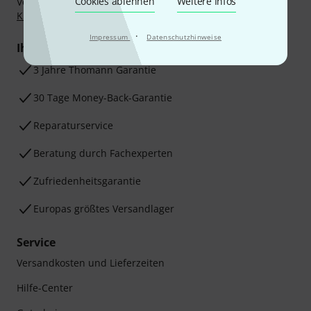
Cookies ablehnen
Weitere Infos
Vorkasse, PayPal, Amazon Pay,
Klarna Sofort bezahlen
,
Klarna Ratenzahlung
oder Kreditkarte.
·
Impressum
Datenschutzhinweise
Ihre Vorteile
3 Jahre Thomann Garantie
30 Tage Money-Back-Garantie
Reparaturservice
Beratung durch Fachexperten
Zufriedenheitsgarantie
Europas größtes Versandlager
Service
Versandkosten und Lieferzeiten
Hilfe-Center