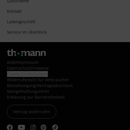
Gutscheine
Kontakt
Ladengeschäft
Service im Überblick
AGB
/
Impressum
Datenschutzhinweise
Cookie-Einstellungen
Widerrufsrecht für Verbraucher
Bestellvorgang/Vertragsabschluss
Mängelhaftungsrecht
Erklärung zur Barrierefreiheit
Vertrag widerrufen