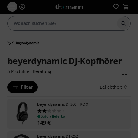
Suche 
beyerdynamic DJ-Kopfhörer
Beratung
5
Produkte
·
Filter
Beliebtheit
beyerdynamic
DJ 300 PRO X
1
Sofort lieferbar
149
€
beyerdynamic
DT-252