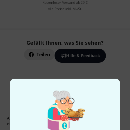
Kostenloser Versand ab 29 €
Alle Preise inkl. MwSt.
Gefällt Ihnen, was Sie sehen?
Teilen
Hilfe & Feedback
Thomann Newsletter
Abonniere den Thomann Newsletter und gewinne mit
etwas Glück einen von
50 Gutscheinen
über jeweils
50€
!