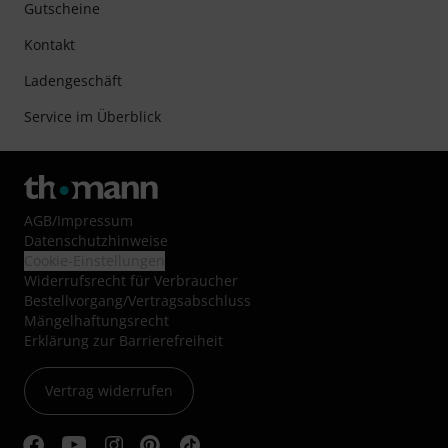
Gutscheine
Kontakt
Ladengeschäft
Service im Überblick
AGB
/
Impressum
Datenschutzhinweise
Cookie-Einstellungen
Widerrufsrecht für Verbraucher
Bestellvorgang/Vertragsabschluss
Mängelhaftungsrecht
Erklärung zur Barrierefreiheit
Vertrag widerrufen