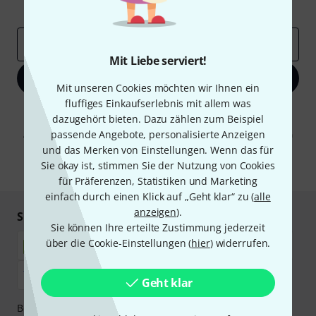
Inspirierende Beiträge
Deals
Thomann Insights
E-Mail-Adresse
*
Mit Liebe serviert!
Jetzt anmelden
Mit unseren Cookies möchten wir Ihnen ein
fluffiges Einkaufserlebnis mit allem was
Mit Klick auf „Jetzt anmelden“ stimmen Sie dem Erhalt von E-Mail-
dazugehört bieten. Dazu zählen zum Beispiel
Werbung und einer Messung des E-Mail-Nutzungsverhaltens zu. Die
passende Angebote, personalisierte Anzeigen
Abmeldung ist jederzeit möglich. Weitere Informationen finden Sie in
unseren
Datenschutzhinweisen
.
und das Merken von Einstellungen. Wenn das für
Sie okay ist, stimmen Sie der Nutzung von Cookies
* Pflichtfeld
für Präferenzen, Statistiken und Marketing
einfach durch einen Klick auf „Geht klar“ zu (
alle
anzeigen
).
Sicher einkaufen & bezahlen
Sie können Ihre erteilte Zustimmung jederzeit
über die Cookie-Einstellungen (
hier
) widerrufen.
Geht klar
Bezahlen Sie vertraulich und sicher per Nachnahme,