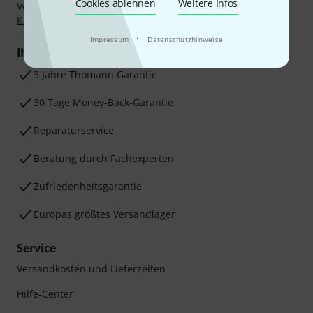
Cookies ablehnen
Weitere Infos
Vorkasse, PayPal, Amazon Pay,
Klarna Sofort bezahlen
,
Klarna Ratenzahlung
oder Kreditkarte.
·
Impressum
Datenschutzhinweise
Ihre Vorteile
3 Jahre Thomann Garantie
30 Tage Money-Back-Garantie
Reparaturservice
Beratung durch Fachexperten
Zufriedenheitsgarantie
Europas größtes Versandlager
Service
Versandkosten und Lieferzeiten
Hilfe-Center