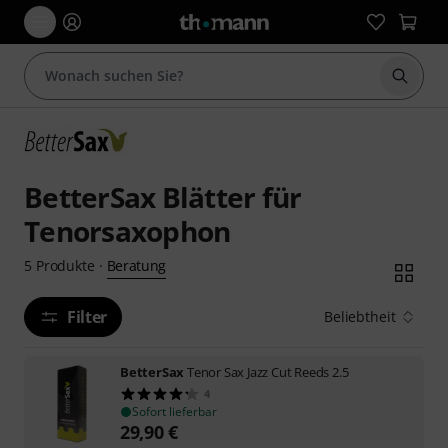
Suche 
BetterSax Blätter für
Tenorsaxophon
Beratung
5
Produkte
·
Filter
Beliebtheit
BetterSax
Tenor Sax Jazz Cut Reeds 2.5
4
Sofort lieferbar
29,90
€