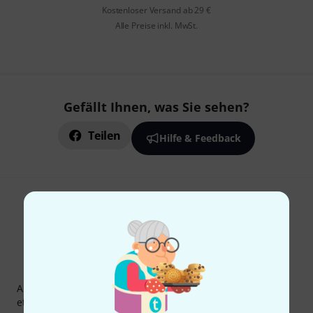
Kostenloser Versand ab 29 €
Alle Preise inkl. MwSt.
Gefällt Ihnen, was Sie sehen?
Teilen
Hilfe & Feedback
Thomann Newsletter
Abonniere den Thomann Newsletter und gewinne mit
etwas Glück einen von
50 Gutscheinen
über jeweils
50€
!