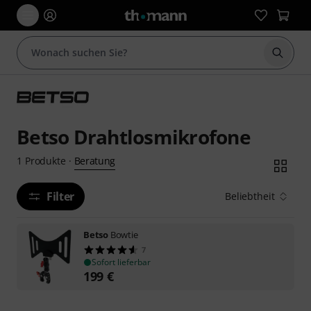
Suche 
Betso Drahtlosmikrofone
Beratung
1
Produkte
·
Filter
Beliebtheit
Betso
Bowtie
7
Sofort lieferbar
199
€