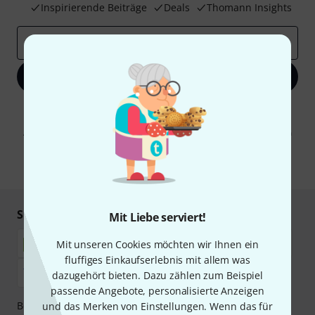
Inspirierende Beiträge
Deals
Thomann Insights
E-Mail-Adresse
*
Jetzt anmelden
Mit Klick auf „Jetzt anmelden“ stimmen Sie dem Erhalt von E-Mail-
Werbung und einer Messung des E-Mail-Nutzungsverhaltens zu. Die
Abmeldung ist jederzeit möglich. Weitere Informationen finden Sie in
unseren
Datenschutzhinweisen
.
* Pflichtfeld
Sicher einkaufen & bezahlen
Mit Liebe serviert!
Mit unseren Cookies möchten wir Ihnen ein
fluffiges Einkaufserlebnis mit allem was
dazugehört bieten. Dazu zählen zum Beispiel
passende Angebote, personalisierte Anzeigen
Bezahlen Sie vertraulich und sicher per Nachnahme,
und das Merken von Einstellungen. Wenn das für