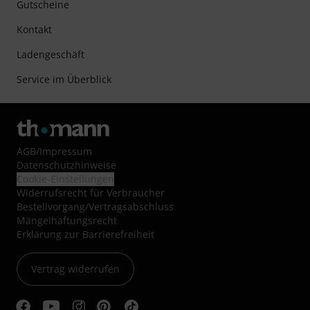
Gutscheine
Kontakt
Ladengeschäft
Service im Überblick
AGB
/
Impressum
Datenschutzhinweise
Cookie-Einstellungen
Widerrufsrecht für Verbraucher
Bestellvorgang/Vertragsabschluss
Mängelhaftungsrecht
Erklärung zur Barrierefreiheit
Vertrag widerrufen