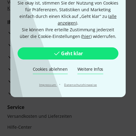
Vorkasse, PayPal, Amazon Pay,
Klarna Sofort bezahlen
,
Sie okay ist, stimmen Sie der Nutzung von Cookies
Klarna Ratenzahlung
oder Kreditkarte.
für Präferenzen, Statistiken und Marketing
einfach durch einen Klick auf „Geht klar“ zu (
alle
Ihre Vorteile
anzeigen
).
Sie können Ihre erteilte Zustimmung jederzeit
3 Jahre Thomann Garantie
über die Cookie-Einstellungen (
hier
) widerrufen.
30 Tage Money-Back-Garantie
Geht klar
Reparaturservice
Beratung durch Fachexperten
Cookies ablehnen
Weitere Infos
Zufriedenheitsgarantie
·
Impressum
Datenschutzhinweise
Europas größtes Versandlager
Service
Versandkosten und Lieferzeiten
Hilfe-Center