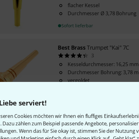
flacher Kessel
Durchmesser Ø 3,78 Bohrung
Sofort lieferbar
Best Brass
Trumpet "Kai" 7C
3
Kesseldurchmesser: 16,25 mm
Durchmesser Bohrung: 3,78 
vergoldet
Sofort lieferbar
Liebe serviert!
Best Brass
TP-1B Trumpet GP
seren Cookies möchten wir Ihnen ein fluffiges Einkaufserlebn
2
n. Dazu zählen zum Beispiel passende Angebote, personalisie
llungen. Wenn das für Sie okay ist, stimmen Sie der Nutzung 
für Trompete
tiken und Marketing einfach durch einen Klick auf „Geht klar“ z