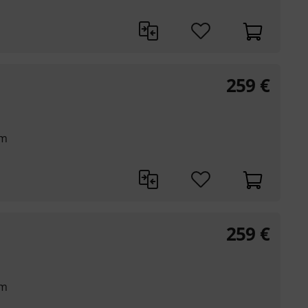
259
€
mm
259
€
mm