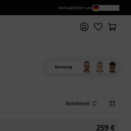
Kontakt
Über uns
DE / €
e mit Suchwort {searchTerm} starten
Beratung
Beliebtheit
259
€