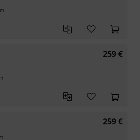
mm
259
€
mm
259
€
mm