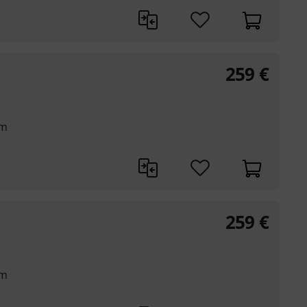
259
€
mm
259
€
mm