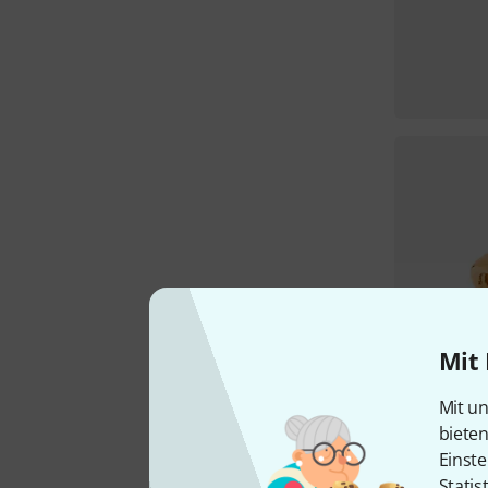
Mit 
Mit un
biete
Einste
Statis