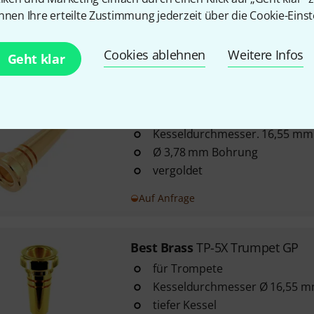
Kesseldurchmesser Ø: 17,15 
nnen Ihre erteilte Zustimmung jederzeit über die Cookie-Einst
tiefer Kessel
Sofort lieferbar
Cookies ablehnen
Weitere Infos
Geht klar
Best Brass
Trumpet "Kai" 5C
2
Kesseldurchmesser. 16,55 mm
Ø 3,78 mm Bohrung
vergoldet
Auf Anfrage
Best Brass
TP-5X Trumpet GP
für Trompete
Kesseldurchmesser Ø 16,55 
tiefer Kessel