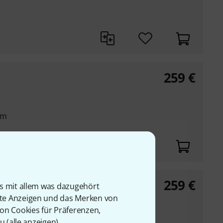
259
€
mm
259
€
is mit allem was dazugehört
rte Anzeigen und das Merken von
von Cookies für Präferenzen,
u (
alle anzeigen
).