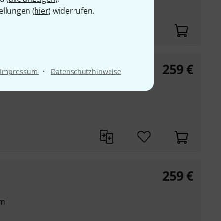
mm
ellungen (
hier
) widerrufen.
259
€
·
Impressum
Datenschutzhinweise
259
€
mm