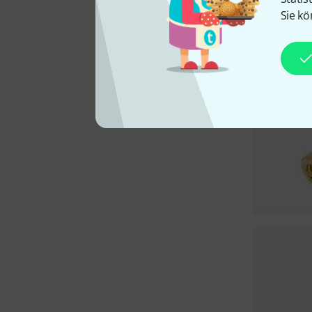
Sie kö