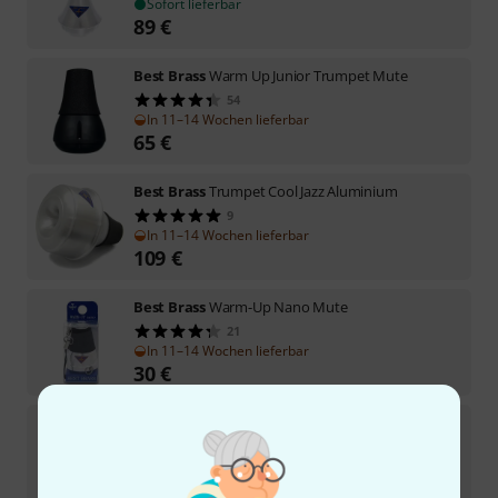
Sofort lieferbar
89
€
Best Brass
Warm Up Junior Trumpet Mute
54
In 11–14 Wochen lieferbar
65
€
Best Brass
Trumpet Cool Jazz Aluminium
9
In 11–14 Wochen lieferbar
109
€
Best Brass
Warm-Up Nano Mute
21
In 11–14 Wochen lieferbar
30
€
Best Brass
Straight mini Trumpet
4
Sofort lieferbar
99
€