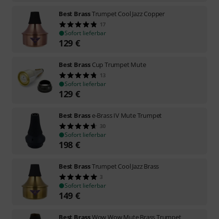
Best Brass
Trumpet Cool Jazz Copper
17
Sofort lieferbar
129
€
Best Brass
Cup Trumpet Mute
13
Sofort lieferbar
129
€
Best Brass
e-Brass IV Mute Trumpet
30
Sofort lieferbar
198
€
Best Brass
Trumpet Cool Jazz Brass
3
Sofort lieferbar
149
€
Best Brass
Wow Wow Mute Brass Trumpet