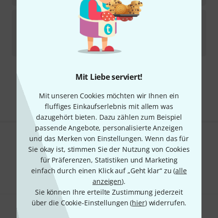
Best Brass
Straight Copper Trumpet
6
Sofort lieferbar
109
€
Mit Liebe serviert!
Kostenloser Versand ab 29 €
Alle Preise inkl. MwSt.
Mit unseren Cookies möchten wir Ihnen ein
fluffiges Einkaufserlebnis mit allem was
dazugehört bieten. Dazu zählen zum Beispiel
passende Angebote, personalisierte Anzeigen
und das Merken von Einstellungen. Wenn das für
Gefällt Ihnen, was Sie sehen?
Sie okay ist, stimmen Sie der Nutzung von Cookies
für Präferenzen, Statistiken und Marketing
Teilen
Hilfe & Feedback
einfach durch einen Klick auf „Geht klar“ zu (
alle
anzeigen
).
Sie können Ihre erteilte Zustimmung jederzeit
über die Cookie-Einstellungen (
hier
) widerrufen.