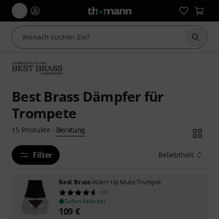
Suche 
Best Brass Dämpfer für
Trompete
Beratung
15
Produkte
·
Filter
Beliebtheit
Best Brass
Warm Up Mute Trumpet
171
Sofort lieferbar
109
€