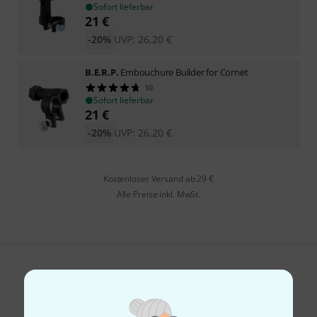
Sofort lieferbar
21
€
-20%
UVP:
26,20
€
B.E.R.P.
Embouchure Builder for Cornet
10
Sofort lieferbar
21
€
-20%
UVP:
26,20
€
Kostenloser Versand ab 29 €
Alle Preise inkl. MwSt.
Gefällt Ihnen, was Sie sehen?
Teilen
Hilfe & Feedback