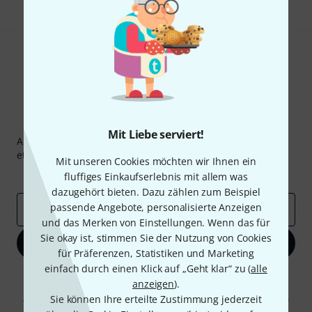
Thomann Newsletter
Mit Liebe serviert!
Abonniere den Thomann Newsletter und gewinne mit
etwas Glück einen von
50 Gutscheinen
über jeweils
50€
!
Mit unseren Cookies möchten wir Ihnen ein
Inspirierende Beiträge
Deals
Thomann Insights
fluffiges Einkaufserlebnis mit allem was
dazugehört bieten. Dazu zählen zum Beispiel
passende Angebote, personalisierte Anzeigen
E-Mail-Adresse
*
und das Merken von Einstellungen. Wenn das für
Sie okay ist, stimmen Sie der Nutzung von Cookies
Jetzt anmelden
für Präferenzen, Statistiken und Marketing
einfach durch einen Klick auf „Geht klar“ zu (
alle
Mit Klick auf „Jetzt anmelden“ stimmen Sie dem Erhalt von E-Mail-
anzeigen
).
Werbung und einer Messung des E-Mail-Nutzungsverhaltens zu. Die
Abmeldung ist jederzeit möglich. Weitere Informationen finden Sie in
Sie können Ihre erteilte Zustimmung jederzeit
unseren
Datenschutzhinweisen
.