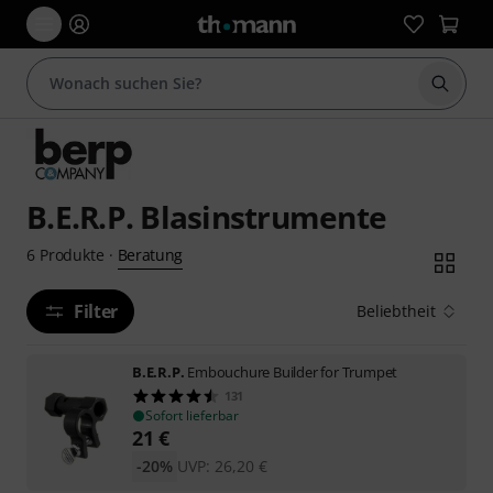
Suche 
B.E.R.P. Blasinstrumente
Beratung
6
Produkte
·
Filter
Beliebtheit
B.E.R.P.
Embouchure Builder for Trumpet
131
Sofort lieferbar
21
€
-20%
UVP:
26,20
€