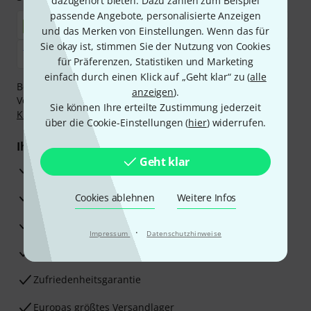
dazugehört bieten. Dazu zählen zum Beispiel
passende Angebote, personalisierte Anzeigen
und das Merken von Einstellungen. Wenn das für
Sie okay ist, stimmen Sie der Nutzung von Cookies
für Präferenzen, Statistiken und Marketing
einfach durch einen Klick auf „Geht klar“ zu (
alle
Bezahlen Sie vertraulich und sicher per Nachnahme,
anzeigen
).
Vorkasse, PayPal, Amazon Pay,
Klarna Sofort bezahlen
,
Sie können Ihre erteilte Zustimmung jederzeit
Klarna Ratenzahlung
oder Kreditkarte.
über die Cookie-Einstellungen (
hier
) widerrufen.
Ihre Vorteile
Geht klar
3 Jahre Thomann Garantie
30 Tage Money-Back-Garantie
Cookies ablehnen
Weitere Infos
Reparaturservice
·
Impressum
Datenschutzhinweise
Beratung durch Fachexperten
Zufriedenheitsgarantie
Europas größtes Versandlager