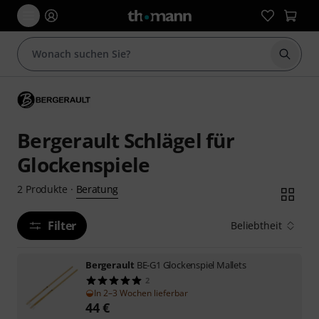
Suche 
Bergerault Schlägel für
Glockenspiele
Beratung
2
Produkte
·
Filter
Beliebtheit
Bergerault
BE-G1 Glockenspiel Mallets
2
In 2–3 Wochen lieferbar
44
€