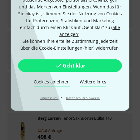
und das Merken von Einstellungen. Wenn das für
Auf Anfrage
429
€
Sie okay ist, stimmen Sie der Nutzung von Cookies
für Präferenzen, Statistiken und Marketing
-14%
UVP:
499,65
€
einfach durch einen Klick auf „Geht klar“ zu (
alle
anzeigen
).
Berg Larsen
Tenor Sax Bronze 110
Sie können Ihre erteilte Zustimmung jederzeit
2
über die Cookie-Einstellungen (
hier
) widerrufen.
Auf Anfrage
419
€
-11%
UVP:
471,75
€
Geht klar
Berg Larsen
Tenor Sax Bronze 115
Cookies ablehnen
Weitere Infos
1
Auf Anfrage
419
€
·
Impressum
Datenschutzhinweise
-11%
UVP:
471,75
€
Berg Larsen
Tenor Sax Bronze Bullet 110
Auf Anfrage
498
€