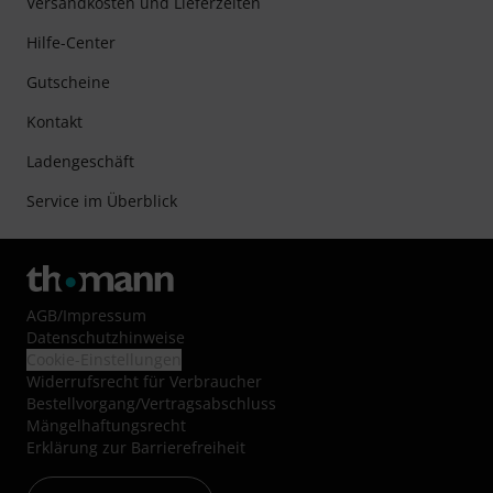
Versandkosten und Lieferzeiten
Hilfe-Center
Gutscheine
Kontakt
Ladengeschäft
Service im Überblick
AGB
/
Impressum
Datenschutzhinweise
Cookie-Einstellungen
Widerrufsrecht für Verbraucher
Bestellvorgang/Vertragsabschluss
Mängelhaftungsrecht
Erklärung zur Barrierefreiheit