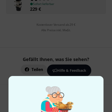
Sofort lieferbar
229
€
Kostenloser Versand ab 29 €
Alle Preise inkl. MwSt.
Gefällt Ihnen, was Sie sehen?
Teilen
Hilfe & Feedback