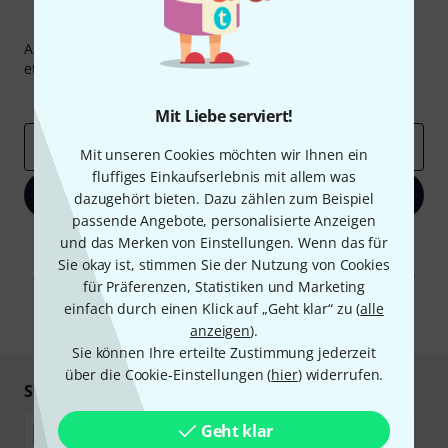
Thomann Newsletter
Abonniere den Thomann Newsletter und gewinne mit
etwas Glück einen von
50 Gutscheinen
über jeweils
50€
!
Inspirierende Beiträge
Deals
Thomann Insights
Mit Liebe serviert!
E-Mail-Adresse
*
Mit unseren Cookies möchten wir Ihnen ein
fluffiges Einkaufserlebnis mit allem was
Jetzt anmelden
dazugehört bieten. Dazu zählen zum Beispiel
passende Angebote, personalisierte Anzeigen
und das Merken von Einstellungen. Wenn das für
Mit Klick auf „Jetzt anmelden“ stimmen Sie dem Erhalt von E-Mail-
Werbung und einer Messung des E-Mail-Nutzungsverhaltens zu. Die
Sie okay ist, stimmen Sie der Nutzung von Cookies
Abmeldung ist jederzeit möglich. Weitere Informationen finden Sie in
für Präferenzen, Statistiken und Marketing
unseren
Datenschutzhinweisen
.
einfach durch einen Klick auf „Geht klar“ zu (
alle
* Pflichtfeld
anzeigen
).
Sie können Ihre erteilte Zustimmung jederzeit
über die Cookie-Einstellungen (
hier
) widerrufen.
Sicher einkaufen & bezahlen
Geht klar