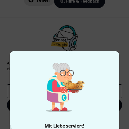
Teilen
Hilfe & Feedback
Thomann Newsletter
Abonniere den Thomann Newsletter und gewinne mit
etwas Glück einen von
50 Gutscheinen
über jeweils
50€
!
Inspirierende Beiträge
Deals
Thomann Insights
E-Mail-Adresse
*
Jetzt anmelden
Mit Klick auf „Jetzt anmelden“ stimmen Sie dem Erhalt von E-Mail-
Werbung und einer Messung des E-Mail-Nutzungsverhaltens zu. Die
Mit Liebe serviert!
Abmeldung ist jederzeit möglich. Weitere Informationen finden Sie in