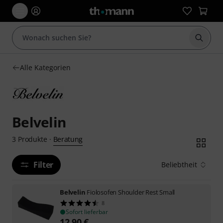
Suche 
Alle Kategorien
Belvelin
Beratung
3
Produkte
·
Filter
Beliebtheit
Belvelin
Fiolosofen Shoulder Rest Small
8
Sofort lieferbar
12,90
€