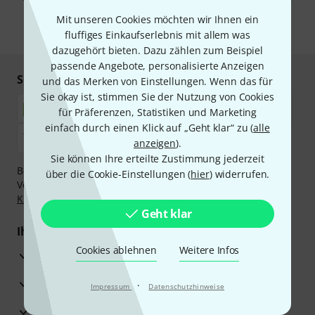
unseren
Datenschutzhinweisen
.
Mit unseren Cookies möchten wir Ihnen ein
* Pflichtfeld
fluffiges Einkaufserlebnis mit allem was
dazugehört bieten. Dazu zählen zum Beispiel
passende Angebote, personalisierte Anzeigen
Sicher einkaufen & bezahlen
und das Merken von Einstellungen. Wenn das für
Sie okay ist, stimmen Sie der Nutzung von Cookies
für Präferenzen, Statistiken und Marketing
einfach durch einen Klick auf „Geht klar“ zu (
alle
anzeigen
).
Sie können Ihre erteilte Zustimmung jederzeit
Bezahlen Sie vertraulich und sicher per Nachnahme,
über die Cookie-Einstellungen (
hier
) widerrufen.
Vorkasse, PayPal, Amazon Pay,
Klarna Sofort bezahlen
,
Klarna Ratenzahlung
oder Kreditkarte.
Geht klar
Ihre Vorteile
Cookies ablehnen
Weitere Infos
3 Jahre Thomann Garantie
30 Tage Money-Back-Garantie
·
Impressum
Datenschutzhinweise
Reparaturservice