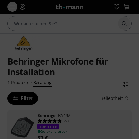
Suche 
Behringer Mikrofone für
Installation
Beratung
1
Produkte
·
Filter
Beliebtheit
Behringer
BA 19A
253
TOP-SELLER
Sofort lieferbar
57
€