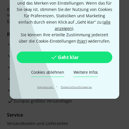
und das Merken von Einstellungen. Wenn das für
Bezahlen Sie vertraulich und sicher per Nachnahme,
Sie okay ist, stimmen Sie der Nutzung von Cookies
Vorkasse, PayPal, Amazon Pay,
Klarna Sofort bezahlen
,
für Präferenzen, Statistiken und Marketing
Klarna Ratenzahlung
oder Kreditkarte.
einfach durch einen Klick auf „Geht klar“ zu (
alle
anzeigen
).
Ihre Vorteile
Sie können Ihre erteilte Zustimmung jederzeit
über die Cookie-Einstellungen (
hier
) widerrufen.
3 Jahre Thomann Garantie
30 Tage Money-Back-Garantie
Geht klar
Reparaturservice
Cookies ablehnen
Weitere Infos
Beratung durch Fachexperten
·
Impressum
Datenschutzhinweise
Zufriedenheitsgarantie
Europas größtes Versandlager
Service
Versandkosten und Lieferzeiten