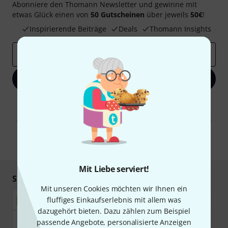
Abonniere den Thomann Newsletter und gewinne mit
etwas Glück einen von
50 Gutscheinen
über jeweils
50€
!
Inspirierende Beiträge
Deals
Thomann Insights
E-Mail-Adresse
*
Jetzt anmelden
Mit Klick auf „Jetzt anmelden“ stimmen Sie dem Erhalt von E-Mail-
Werbung und einer Messung des E-Mail-Nutzungsverhaltens zu. Die
Abmeldung ist jederzeit möglich. Weitere Informationen finden Sie in
unseren
Datenschutzhinweisen
.
* Pflichtfeld
Mit Liebe serviert!
Sicher einkaufen & bezahlen
Mit unseren Cookies möchten wir Ihnen ein
fluffiges Einkaufserlebnis mit allem was
dazugehört bieten. Dazu zählen zum Beispiel
passende Angebote, personalisierte Anzeigen