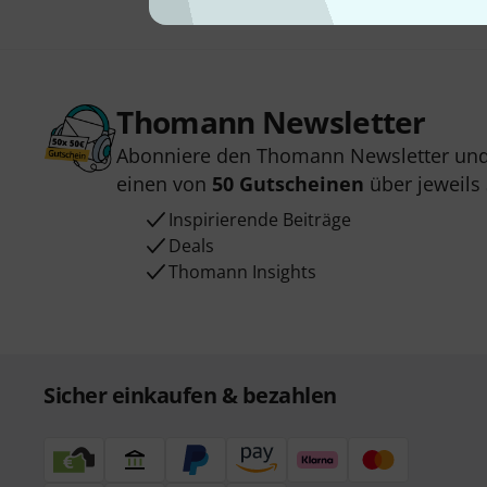
Thomann Newsletter
Abonniere den Thomann Newsletter und
einen von
50 Gutscheinen
über jeweils
Inspirierende Beiträge
Deals
Thomann Insights
Sicher einkaufen & bezahlen