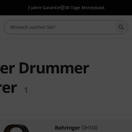
3 Jahre Garantie
30 Tage Moneyback
Such
ger Drummer
rer
1
Behringer
DH100