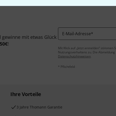
E-Mail-Adresse
*
 gewinne mit etwas Glück
50€
!
Mit Klick auf „Jetzt anmelden“ stimmen
Nutzungsverhaltens zu. Die Abmeldung is
Datenschutzhinweisen
.
* Pflichtfeld
Ihre Vorteile
3 Jahre Thomann Garantie