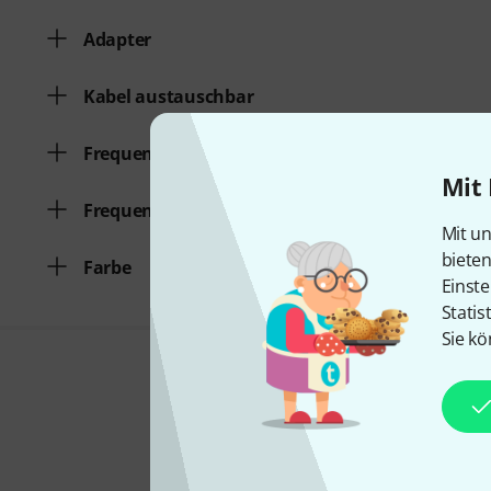
Adapter
Kabel austauschbar
Frequenzgang von
Mit 
Frequenzgang bis
Mit un
biete
Farbe
Einste
Statis
Sie kö