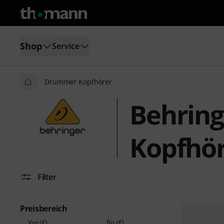
Shop
Service
Drummer Kopfhörer
Behrin
Kopfhö
Filter
Preisbereich
Von (€)
Bis (€)