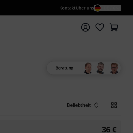
Kontakt
Über uns
DE / €
e mit Suchwort {searchTerm} starten
Beratung
Beliebtheit
36
€