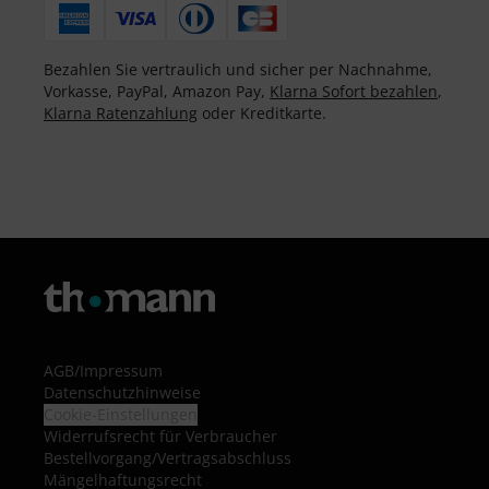
Bezahlen Sie vertraulich und sicher per Nachnahme,
Vorkasse, PayPal, Amazon Pay,
Klarna Sofort bezahlen
,
Klarna Ratenzahlung
oder Kreditkarte.
AGB
/
Impressum
Datenschutzhinweise
Cookie-Einstellungen
Widerrufsrecht für Verbraucher
Bestellvorgang/Vertragsabschluss
Mängelhaftungsrecht