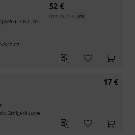
52
€
UVP:
86,87
€
-40%
pseln (1x Nieren-
ndschutz,
17
€
r
kt Griffgeräusche