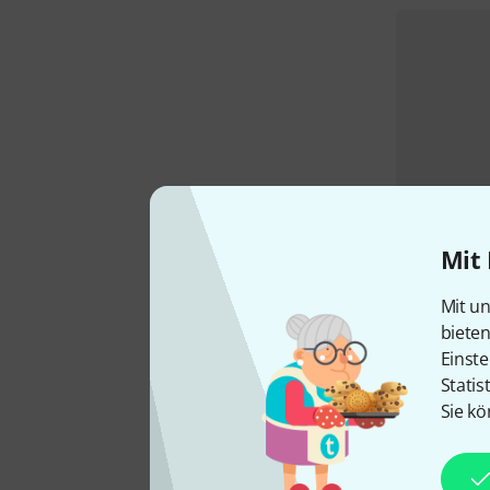
Mit 
Mit un
biete
Einste
Statis
Sie kö