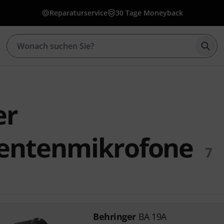
Reparaturservice
30 Tage Moneyback
Such
er
entenmikrofone
7
Behringer
BA 19A