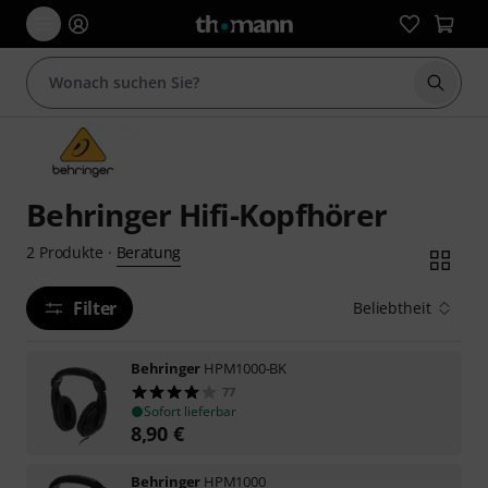
Suche 
Behringer Hifi-Kopfhörer
Beratung
2
Produkte
·
Filter
Beliebtheit
Behringer
HPM1000-BK
77
Sofort lieferbar
8,90
€
Behringer
HPM1000