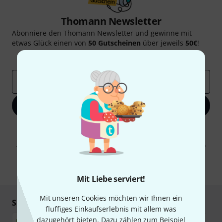
Thomann Newsletter
Abonniere den Thomann Newsletter und gewinne mit
etwas Glück einen von
50 Gutscheinen
über jeweils
50€
!
Inspirierende Beiträge
Deals
Thomann Insights
E-Mail-Adresse
*
Jetzt anmelden
Mit Klick auf „Jetzt anmelden“ stimmen Sie dem Erhalt von E-Mail-
Werbung und einer Messung des E-Mail-Nutzungsverhaltens zu. Die
Abmeldung ist jederzeit möglich. Weitere Informationen finden Sie in
unseren
Datenschutzhinweisen
.
* Pflichtfeld
Mit Liebe serviert!
Mit unseren Cookies möchten wir Ihnen ein
Sicher einkaufen & bezahlen
fluffiges Einkaufserlebnis mit allem was
dazugehört bieten. Dazu zählen zum Beispiel