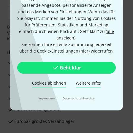
passende Angebote, personalisierte Anzeigen
und das Merken von Einstellungen. Wenn das für
Sie okay ist, stimmen Sie der Nutzung von Cookies
für Präferenzen, Statistiken und Marketing
Bezahlen Sie vertraulich und sicher per Nachnahme,
einfach durch einen Klick auf „Geht klar“ zu (
alle
Vorkasse, PayPal, Amazon Pay,
Klarna Sofort bezahlen
,
anzeigen
).
Klarna Ratenzahlung
oder Kreditkarte.
Sie können Ihre erteilte Zustimmung jederzeit
über die Cookie-Einstellungen (
hier
) widerrufen.
Ihre Vorteile
3 Jahre Thomann Garantie
Geht klar
30 Tage Money-Back-Garantie
Cookies ablehnen
Weitere Infos
Reparaturservice
Beratung durch Fachexperten
·
Impressum
Datenschutzhinweise
Zufriedenheitsgarantie
Europas größtes Versandlager