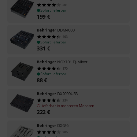
201
Sofort lieferbar
199
€
Behringer
DDM4000
403
Sofort lieferbar
331
€
Behringer
NOX101 DJ-Mixer
170
Sofort lieferbar
88
€
Behringer
DX2000USB
334
Lieferbar in mehreren Monaten
222
€
Behringer
DX626
206