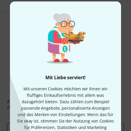
Gefällt Ihnen, was Sie sehen?
Teilen
Hilfe & Feedback
Mit Liebe serviert!
Mit unseren Cookies möchten wir Ihnen ein
Thomann Newsletter
fluffiges Einkaufserlebnis mit allem was
Abonniere den Thomann Newsletter und gewinne mit
dazugehört bieten. Dazu zählen zum Beispiel
etwas Glück einen von
50 Gutscheinen
über jeweils
50€
!
passende Angebote, personalisierte Anzeigen
und das Merken von Einstellungen. Wenn das für
Inspirierende Beiträge
Deals
Thomann Insights
Sie okay ist, stimmen Sie der Nutzung von Cookies
für Präferenzen, Statistiken und Marketing
E-Mail-Adresse
*