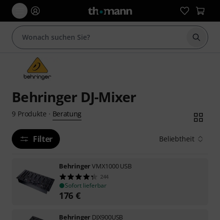
Suche 
Behringer DJ-Mixer
Beratung
9
Produkte
·
Filter
Beliebtheit
Behringer
VMX1000 USB
244
Sofort lieferbar
176
€
Behringer
DJX900USB