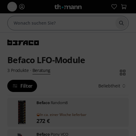
Suche 
Befaco LFO-Module
Beratung
3
Produkte
·
Filter
Beliebtheit
Befaco
Random8
In ca. einer Woche lieferbar
272
€
Befaco
Pony VCO