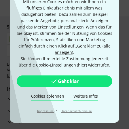
Mit unseren Cookies möchten wir Ihnen ein
* Pflichtfeld
fluffiges Einkaufserlebnis mit allem was
dazugehört bieten. Dazu zählen zum Beispiel
passende Angebote, personalisierte Anzeigen
Sicher einkaufen & bezahlen
und das Merken von Einstellungen. Wenn das für
Sie okay ist, stimmen Sie der Nutzung von Cookies
für Präferenzen, Statistiken und Marketing
einfach durch einen Klick auf „Geht klar“ zu (
alle
anzeigen
).
Sie können Ihre erteilte Zustimmung jederzeit
Bezahlen Sie vertraulich und sicher per Nachnahme,
über die Cookie-Einstellungen (
hier
) widerrufen.
Vorkasse, PayPal, Amazon Pay,
Klarna Sofort bezahlen
,
Klarna Ratenzahlung
oder Kreditkarte.
Geht klar
Ihre Vorteile
Cookies ablehnen
Weitere Infos
3 Jahre Thomann Garantie
30 Tage Money-Back-Garantie
·
Impressum
Datenschutzhinweise
Reparaturservice