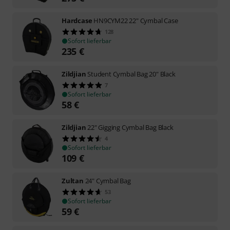
Hardcase
HN9CYM22 22" Cymbal Case
128
Sofort lieferbar
235
€
Zildjian
Student Cymbal Bag 20" Black
7
Sofort lieferbar
58
€
Zildjian
22" Gigging Cymbal Bag Black
4
Sofort lieferbar
109
€
Zultan
24" Cymbal Bag
53
Sofort lieferbar
59
€