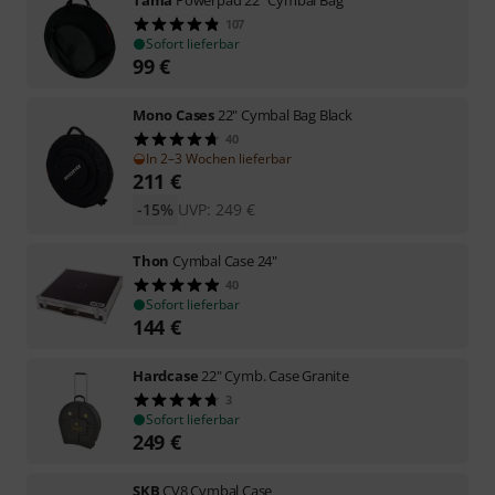
Tama
Powerpad 22" Cymbal Bag
107
Sofort lieferbar
99
€
Mono Cases
22" Cymbal Bag Black
40
In 2–3 Wochen lieferbar
211
€
-15%
UVP:
249
€
Thon
Cymbal Case 24"
40
Sofort lieferbar
144
€
Hardcase
22" Cymb. Case Granite
3
Sofort lieferbar
249
€
SKB
CV8 Cymbal Case