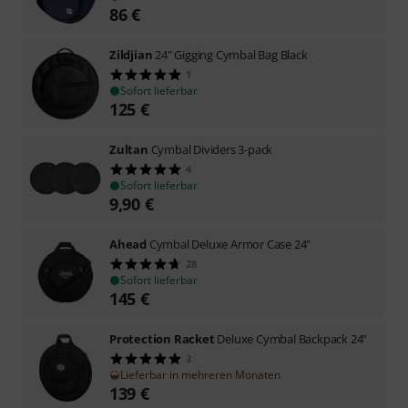
86
€
Zildjian
24" Gigging Cymbal Bag Black
1
Sofort lieferbar
125
€
Zultan
Cymbal Dividers 3-pack
4
Sofort lieferbar
9,90
€
Ahead
Cymbal Deluxe Armor Case 24"
28
Sofort lieferbar
145
€
Protection Racket
Deluxe Cymbal Backpack 24"
3
Lieferbar in mehreren Monaten
139
€