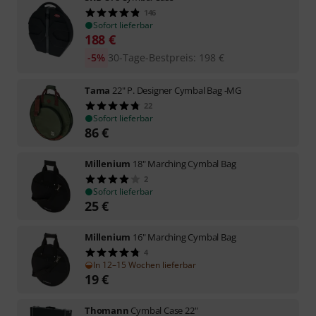
146
Sofort lieferbar
188
€
-5%
30-Tage-Bestpreis
:
198
€
Tama
22" P. Designer Cymbal Bag -MG
22
Sofort lieferbar
86
€
Millenium
18" Marching Cymbal Bag
2
Sofort lieferbar
25
€
Millenium
16" Marching Cymbal Bag
4
In 12–15 Wochen lieferbar
19
€
Thomann
Cymbal Case 22"