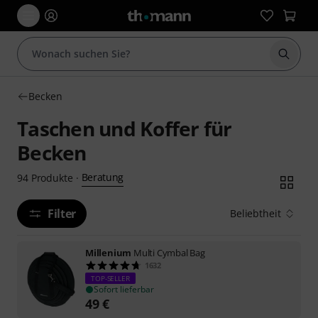
Suche 
Becken
Taschen und Koffer für
Becken
Beratung
94
Produkte
·
Filter
Beliebtheit
Millenium
Multi Cymbal Bag
1632
TOP-SELLER
Sofort lieferbar
49
€