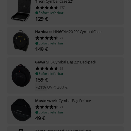
Thon
Cymbal Case 22"
177
Sofort lieferbar
129
€
Hardcase
HN6CYM20 20" Cymbal Case
27
Sofort lieferbar
149
€
Gewa
SPS Cymbal Bag 22" Backpack
65
Sofort lieferbar
159
€
-21%
UVP:
200
€
Masterwork
Cymbal Bag Deluxe
71
Sofort lieferbar
49
€