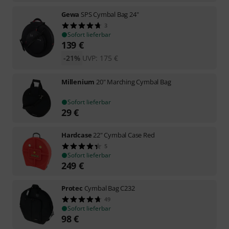
Gewa
SPS Cymbal Bag 24"
3
Sofort lieferbar
139
€
-21%
UVP:
175
€
Millenium
20" Marching Cymbal Bag
Sofort lieferbar
29
€
Hardcase
22" Cymbal Case Red
5
Sofort lieferbar
249
€
Protec
Cymbal Bag C232
49
Sofort lieferbar
98
€