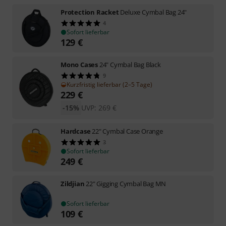
Protection Racket
Deluxe Cymbal Bag 24"
4
Sofort lieferbar
129
€
Mono Cases
24" Cymbal Bag Black
9
Kurzfristig lieferbar (2–5 Tage)
229
€
-15%
UVP:
269
€
Hardcase
22" Cymbal Case Orange
3
Sofort lieferbar
249
€
Zildjian
22" Gigging Cymbal Bag MN
Sofort lieferbar
109
€