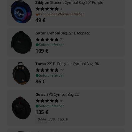
Zildjian
Student Cymbal Bag 20" Purple
3
In ca. einer Woche lieferbar
49
€
Gator
Cymbal Bag 22" Backpack
71
Sofort lieferbar
109
€
Tama
22" P. Designer Cymbal Bag -BK
22
Sofort lieferbar
86
€
Gewa
SPS Cymbal Bag 22"
94
Sofort lieferbar
135
€
-20%
UVP:
168
€