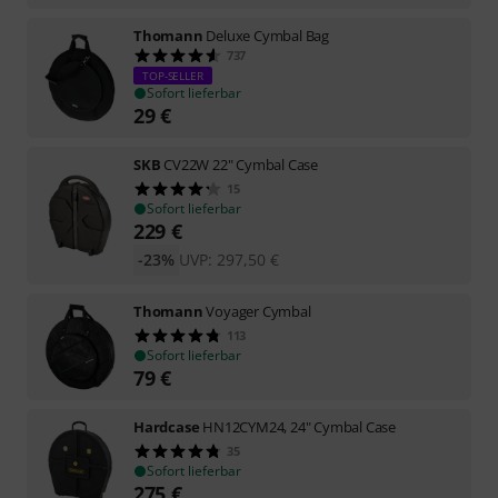
Thomann
Deluxe Cymbal Bag
737
TOP-SELLER
Sofort lieferbar
29
€
SKB
CV22W 22" Cymbal Case
15
Sofort lieferbar
229
€
-23%
UVP:
297,50
€
Thomann
Voyager Cymbal
113
Sofort lieferbar
79
€
Hardcase
HN12CYM24, 24" Cymbal Case
35
Sofort lieferbar
275
€