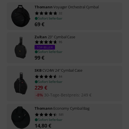
Thomann
Voyager Orchestral Cymbal
32
Sofort lieferbar
69
€
Zultan
23" Cymbal Case
95
TOP-SELLER
Sofort lieferbar
99
€
SKB
CV24W 24" Cymbal Case
84
Sofort lieferbar
229
€
-8%
30-Tage-Bestpreis
:
249
€
Thomann
Economy Cymbal Bag
581
Sofort lieferbar
14,80
€