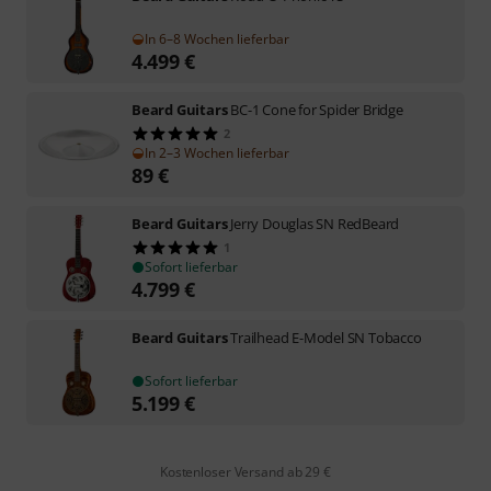
In 6–8 Wochen lieferbar
4.499
€
Beard Guitars
BC-1 Cone for Spider Bridge
2
In 2–3 Wochen lieferbar
89
€
Beard Guitars
Jerry Douglas SN RedBeard
1
Sofort lieferbar
4.799
€
Beard Guitars
Trailhead E-Model SN Tobacco
Sofort lieferbar
5.199
€
Kostenloser Versand ab 29 €