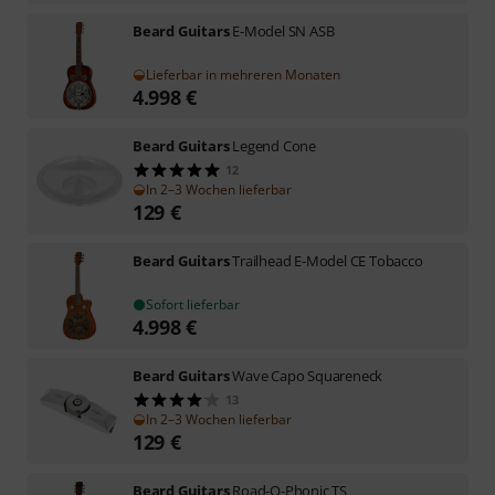
Beard Guitars
E-Model SN ASB
Lieferbar in mehreren Monaten
4.998
€
Beard Guitars
Legend Cone
12
In 2–3 Wochen lieferbar
129
€
Beard Guitars
Trailhead E-Model CE Tobacco
Sofort lieferbar
4.998
€
Beard Guitars
Wave Capo Squareneck
13
In 2–3 Wochen lieferbar
129
€
Beard Guitars
Road-O-Phonic TS