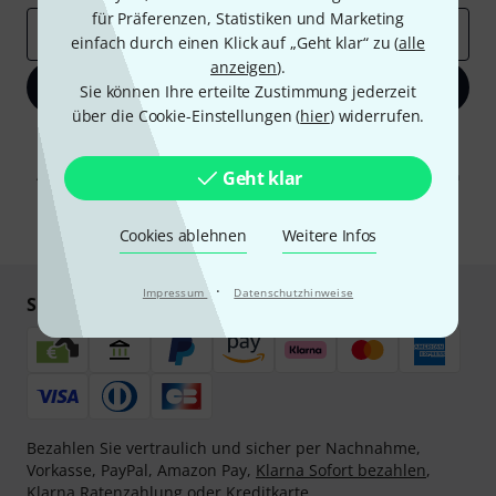
für Präferenzen, Statistiken und Marketing
E-Mail-Adresse
*
einfach durch einen Klick auf „Geht klar“ zu (
alle
anzeigen
).
Jetzt anmelden
Sie können Ihre erteilte Zustimmung jederzeit
über die Cookie-Einstellungen (
hier
) widerrufen.
Mit Klick auf „Jetzt anmelden“ stimmen Sie dem Erhalt von E-Mail-
Werbung und einer Messung des E-Mail-Nutzungsverhaltens zu. Die
Abmeldung ist jederzeit möglich. Weitere Informationen finden Sie in
Geht klar
unseren
Datenschutzhinweisen
.
* Pflichtfeld
Cookies ablehnen
Weitere Infos
·
Impressum
Datenschutzhinweise
Sicher einkaufen & bezahlen
Bezahlen Sie vertraulich und sicher per Nachnahme,
Vorkasse, PayPal, Amazon Pay,
Klarna Sofort bezahlen
,
Klarna Ratenzahlung
oder Kreditkarte.