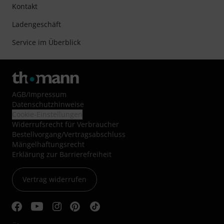
Kontakt
Ladengeschäft
Service im Überblick
AGB
/
Impressum
Datenschutzhinweise
Cookie-Einstellungen
Widerrufsrecht für Verbraucher
Bestellvorgang/Vertragsabschluss
Mängelhaftungsrecht
Erklärung zur Barrierefreiheit
Vertrag widerrufen