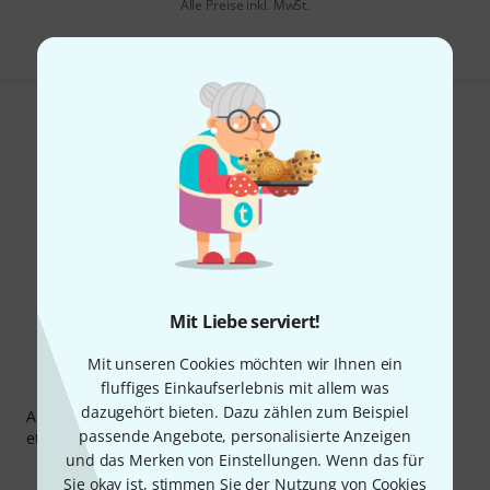
Alle Preise inkl. MwSt.
Gefällt Ihnen, was Sie sehen?
Teilen
Hilfe & Feedback
Mit Liebe serviert!
Mit unseren Cookies möchten wir Ihnen ein
Thomann Newsletter
fluffiges Einkaufserlebnis mit allem was
dazugehört bieten. Dazu zählen zum Beispiel
Abonniere den Thomann Newsletter und gewinne mit
passende Angebote, personalisierte Anzeigen
etwas Glück einen von
50 Gutscheinen
über jeweils
50€
!
und das Merken von Einstellungen. Wenn das für
Inspirierende Beiträge
Deals
Thomann Insights
Sie okay ist, stimmen Sie der Nutzung von Cookies