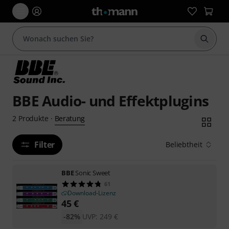
Suche 
BBE Audio- und Effektplugins
Beratung
2
Produkte
·
Filter
Beliebtheit
BBE
Sonic Sweet
61
Download-Lizenz
45
€
-82%
UVP:
249
€