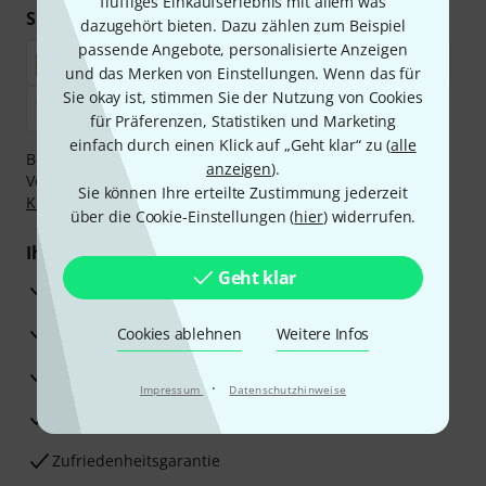
fluffiges Einkaufserlebnis mit allem was
Sicher einkaufen & bezahlen
dazugehört bieten. Dazu zählen zum Beispiel
passende Angebote, personalisierte Anzeigen
und das Merken von Einstellungen. Wenn das für
Sie okay ist, stimmen Sie der Nutzung von Cookies
für Präferenzen, Statistiken und Marketing
einfach durch einen Klick auf „Geht klar“ zu (
alle
Bezahlen Sie vertraulich und sicher per Nachnahme,
anzeigen
).
Vorkasse, PayPal, Amazon Pay,
Klarna Sofort bezahlen
,
Sie können Ihre erteilte Zustimmung jederzeit
Klarna Ratenzahlung
oder Kreditkarte.
über die Cookie-Einstellungen (
hier
) widerrufen.
Ihre Vorteile
Geht klar
3 Jahre Thomann Garantie
30 Tage Money-Back-Garantie
Cookies ablehnen
Weitere Infos
Reparaturservice
·
Impressum
Datenschutzhinweise
Beratung durch Fachexperten
Zufriedenheitsgarantie