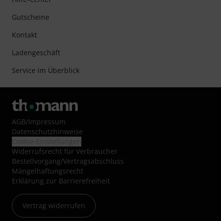
Gutscheine
Kontakt
Ladengeschäft
Service im Überblick
AGB
/
Impressum
Datenschutzhinweise
Cookie-Einstellungen
Widerrufsrecht für Verbraucher
Bestellvorgang/Vertragsabschluss
Mängelhaftungsrecht
Erklärung zur Barrierefreiheit
Vertrag widerrufen