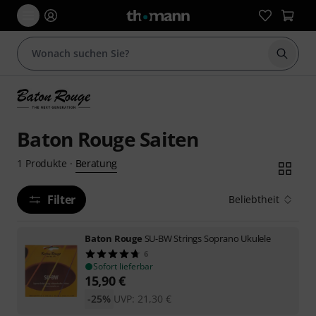
Suche 
Baton Rouge Saiten
Beratung
1
Produkte
·
Filter
Beliebtheit
Baton Rouge
SU-BW Strings Soprano Ukulele
6
Sofort lieferbar
15,90
€
-25%
UVP:
21,30
€