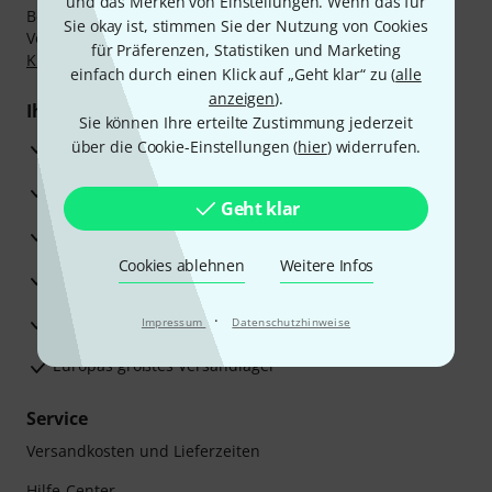
und das Merken von Einstellungen. Wenn das für
Bezahlen Sie vertraulich und sicher per Nachnahme,
Sie okay ist, stimmen Sie der Nutzung von Cookies
Vorkasse, PayPal, Amazon Pay,
Klarna Sofort bezahlen
,
für Präferenzen, Statistiken und Marketing
Klarna Ratenzahlung
oder Kreditkarte.
einfach durch einen Klick auf „Geht klar“ zu (
alle
anzeigen
).
Ihre Vorteile
Sie können Ihre erteilte Zustimmung jederzeit
3 Jahre Thomann Garantie
über die Cookie-Einstellungen (
hier
) widerrufen.
30 Tage Money-Back-Garantie
Geht klar
Reparaturservice
Cookies ablehnen
Weitere Infos
Beratung durch Fachexperten
·
Zufriedenheitsgarantie
Impressum
Datenschutzhinweise
Europas größtes Versandlager
Service
Versandkosten und Lieferzeiten
Hilfe-Center