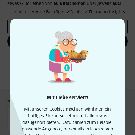
etwas Glück einen von
50 Gutscheinen
über jeweils
50€
!
Inspirierende Beiträge
Deals
Thomann Insights
E-Mail-Adresse
*
Jetzt anmelden
Mit Klick auf „Jetzt anmelden“ stimmen Sie dem Erhalt von E-Mail-
Werbung und einer Messung des E-Mail-Nutzungsverhaltens zu. Die
Abmeldung ist jederzeit möglich. Weitere Informationen finden Sie in
unseren
Datenschutzhinweisen
.
* Pflichtfeld
Mit Liebe serviert!
Sicher einkaufen & bezahlen
Mit unseren Cookies möchten wir Ihnen ein
fluffiges Einkaufserlebnis mit allem was
dazugehört bieten. Dazu zählen zum Beispiel
passende Angebote, personalisierte Anzeigen