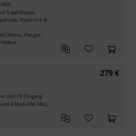
 MIDI
it 5 wählbaren
Supersaw, Hypersine &
nd Chorus, Flanger,
hitektur
279
€
der und CV-Eingang
 und 4 Modi (FM, FM2,