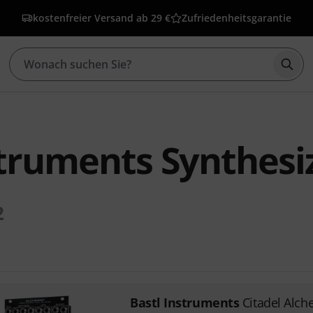
kostenfreier Versand ab 29 €
Zufriedenheitsgarantie
Such
struments Synthesi
2
Bastl Instruments
Citadel Alch