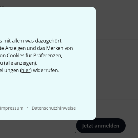
9 €
is mit allem was dazugehört
rte Anzeigen und das Merken von
von Cookies für Präferenzen,
u (
alle anzeigen
).
ellungen (
hier
) widerrufen.
·
Impressum
Datenschutzhinweise
Jetzt anmelden