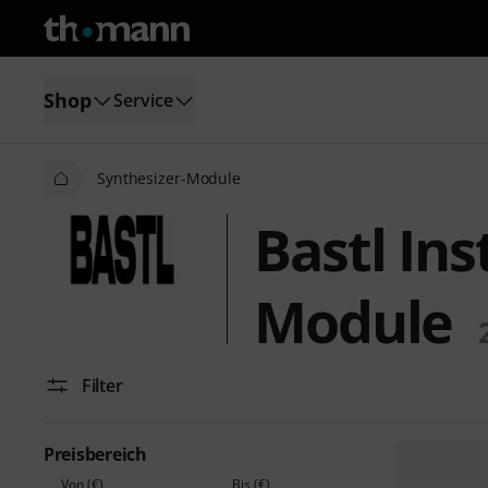
Shop
Service
Synthesizer-Module
Bastl In
Module
Filter
Preisbereich
Von (€)
Bis (€)