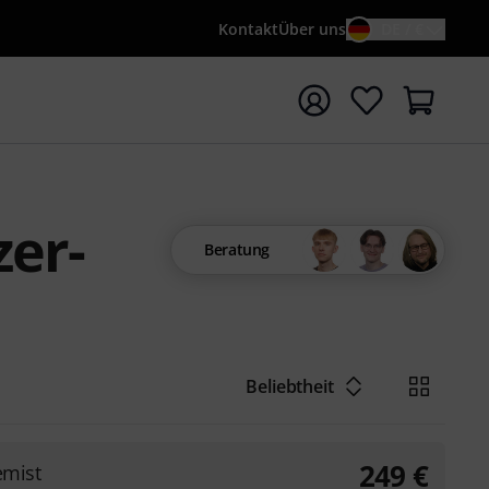
Kontakt
Über uns
DE / €
e mit Suchwort {searchTerm} starten
zer-
Beratung
Beliebtheit
249
€
emist