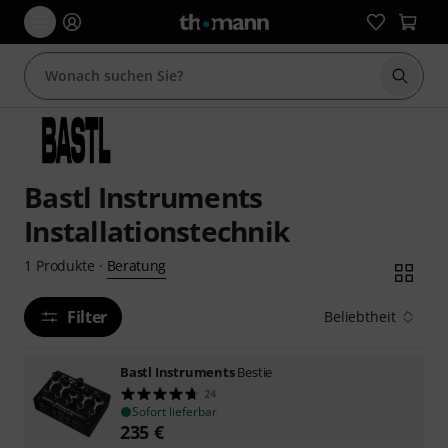
Suche 
Bastl Instruments
Installationstechnik
Beratung
1
Produkte
·
Filter
Beliebtheit
Bastl Instruments
Bestie
24
Sofort lieferbar
235
€