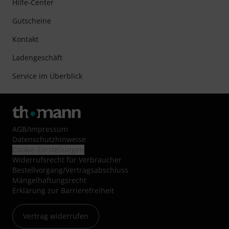
Hilfe-Center
Gutscheine
Kontakt
Ladengeschäft
Service im Überblick
AGB
/
Impressum
Datenschutzhinweise
Cookie-Einstellungen
Widerrufsrecht für Verbraucher
Bestellvorgang/Vertragsabschluss
Mängelhaftungsrecht
Erklärung zur Barrierefreiheit
Vertrag widerrufen