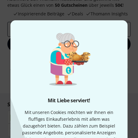
etwas Glück einen von
50 Gutscheinen
über jeweils
50€
!
Inspirierende Beiträge
Deals
Thomann Insights
E-Mail-Adresse
*
Jetzt anmelden
Mit Klick auf „Jetzt anmelden“ stimmen Sie dem Erhalt von E-Mail-
Werbung und einer Messung des E-Mail-Nutzungsverhaltens zu. Die
Abmeldung ist jederzeit möglich. Weitere Informationen finden Sie in
unseren
Datenschutzhinweisen
.
* Pflichtfeld
Mit Liebe serviert!
Sicher einkaufen & bezahlen
Mit unseren Cookies möchten wir Ihnen ein
fluffiges Einkaufserlebnis mit allem was
dazugehört bieten. Dazu zählen zum Beispiel
passende Angebote, personalisierte Anzeigen