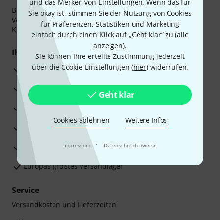
und das Merken von Einstellungen. Wenn das für
Bezahlen Sie vertraulich und sicher per Nachnahme,
Sie okay ist, stimmen Sie der Nutzung von Cookies
Vorkasse, PayPal, Amazon Pay,
Klarna Sofort bezahlen
,
für Präferenzen, Statistiken und Marketing
Klarna Ratenzahlung
oder Kreditkarte.
einfach durch einen Klick auf „Geht klar“ zu (
alle
anzeigen
).
Ihre Vorteile
Sie können Ihre erteilte Zustimmung jederzeit
über die Cookie-Einstellungen (
hier
) widerrufen.
3 Jahre Thomann Garantie
30 Tage Money-Back-Garantie
Geht klar
Reparaturservice
Cookies ablehnen
Weitere Infos
Beratung durch Fachexperten
·
Zufriedenheitsgarantie
Impressum
Datenschutzhinweise
Europas größtes Versandlager
Service
Versandkosten und Lieferzeiten