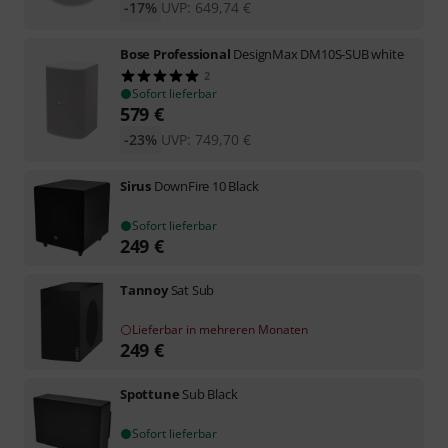
-17%
UVP:
649,74
€
Bose Professional
DesignMax DM10S-SUB white
2
Sofort lieferbar
579
€
-23%
UVP:
749,70
€
Sirus
DownFire 10 Black
Sofort lieferbar
249
€
Tannoy
Sat Sub
Lieferbar in mehreren Monaten
249
€
Spottune
Sub Black
Sofort lieferbar