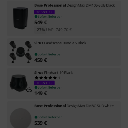
Bose Professional
DesignMax DM10S-SUB black
TOP-SELLER
Sofort lieferbar
549
€
-27%
UVP:
749,70
€
Sirus
Landscape Bundle S Black
Sofort lieferbar
459
€
Sirus
Elephant 10 Black
4
TOP-SELLER
Sofort lieferbar
149
€
Bose Professional
DesignMax DM8C-SUB white
Sofort lieferbar
539
€