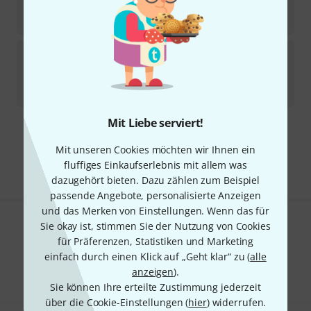
598
€
-11%
UVP:
674,73
€
Tannoy
PCI Sub IW with BACK Can
Sofort lieferbar
385
€
Mit Liebe serviert!
Kostenloser Versand ab 29 €
Mit unseren Cookies möchten wir Ihnen ein
Alle Preise inkl. MwSt.
fluffiges Einkaufserlebnis mit allem was
dazugehört bieten. Dazu zählen zum Beispiel
passende Angebote, personalisierte Anzeigen
und das Merken von Einstellungen. Wenn das für
Sie okay ist, stimmen Sie der Nutzung von Cookies
Gefällt Ihnen, was Sie sehen?
für Präferenzen, Statistiken und Marketing
einfach durch einen Klick auf „Geht klar“ zu (
alle
Teilen
Hilfe & Feedback
anzeigen
).
Sie können Ihre erteilte Zustimmung jederzeit
über die Cookie-Einstellungen (
hier
) widerrufen.