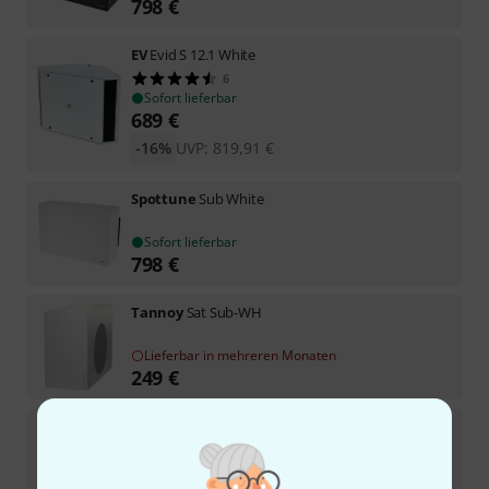
798
€
EV
Evid S 12.1 White
6
Sofort lieferbar
689
€
-16%
UVP:
819,91
€
Spottune
Sub White
Sofort lieferbar
798
€
Tannoy
Sat Sub-WH
Lieferbar in mehreren Monaten
249
€
Bose Professional
DesignMax DM10P-SUB white
Kurzfristig lieferbar (2–5 Tage)