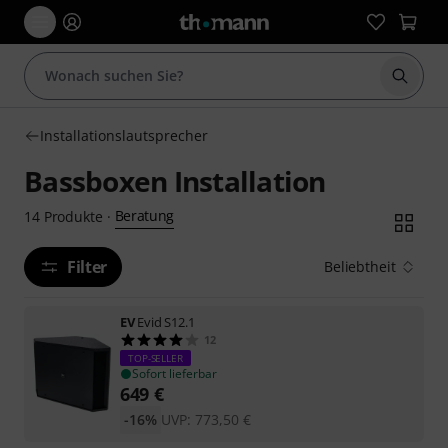
Suche 
Installationslautsprecher
Bassboxen Installation
Beratung
14
Produkte
·
Filter
Beliebtheit
EV
Evid S12.1
12
TOP-SELLER
Sofort lieferbar
649
€
-16%
UVP:
773,50
€