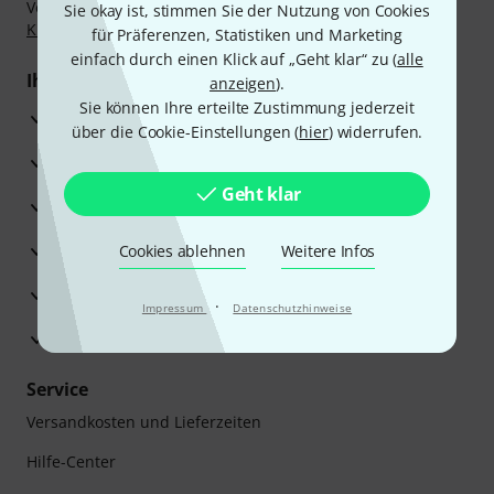
Vorkasse, PayPal, Amazon Pay,
Klarna Sofort bezahlen
,
Sie okay ist, stimmen Sie der Nutzung von Cookies
Klarna Ratenzahlung
oder Kreditkarte.
für Präferenzen, Statistiken und Marketing
einfach durch einen Klick auf „Geht klar“ zu (
alle
Ihre Vorteile
anzeigen
).
Sie können Ihre erteilte Zustimmung jederzeit
3 Jahre Thomann Garantie
über die Cookie-Einstellungen (
hier
) widerrufen.
30 Tage Money-Back-Garantie
Geht klar
Reparaturservice
Beratung durch Fachexperten
Cookies ablehnen
Weitere Infos
Zufriedenheitsgarantie
·
Impressum
Datenschutzhinweise
Europas größtes Versandlager
Service
Versandkosten und Lieferzeiten
Hilfe-Center