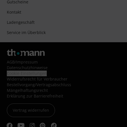
Gutscheine
Kontakt
Ladengeschäft
Service im Überblick
AGB
/
Impressum
Datenschutzhinweise
Cookie-Einstellungen
Widerrufsrecht für Verbraucher
Bestellvorgang/Vertragsabschluss
Mängelhaftungsrecht
Erklärung zur Barrierefreiheit
Vertrag widerrufen