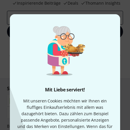
Inspirierende Beiträge
Deals
Thomann Insights
E-Mail-Adresse
*
Jetzt anmelden
Mit Klick auf „Jetzt anmelden“ stimmen Sie dem Erhalt von E-Mail-
Werbung und einer Messung des E-Mail-Nutzungsverhaltens zu. Die
Abmeldung ist jederzeit möglich. Weitere Informationen finden Sie in
unseren
Datenschutzhinweisen
.
* Pflichtfeld
Sicher einkaufen & bezahlen
Mit Liebe serviert!
Mit unseren Cookies möchten wir Ihnen ein
fluffiges Einkaufserlebnis mit allem was
dazugehört bieten. Dazu zählen zum Beispiel
passende Angebote, personalisierte Anzeigen
Bezahlen Sie vertraulich und sicher per Nachnahme,
und das Merken von Einstellungen. Wenn das für