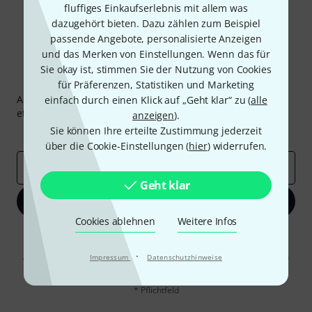
fluffiges Einkaufserlebnis mit allem was
dazugehört bieten. Dazu zählen zum Beispiel
passende Angebote, personalisierte Anzeigen
und das Merken von Einstellungen. Wenn das für
Sie okay ist, stimmen Sie der Nutzung von Cookies
Thomann Newsletter
für Präferenzen, Statistiken und Marketing
Abonniere den Thomann Newsletter und gewinne mit
einfach durch einen Klick auf „Geht klar“ zu (
alle
etwas Glück einen von
50 Gutscheinen
über jeweils
50€
!
anzeigen
).
Sie können Ihre erteilte Zustimmung jederzeit
Inspirierende Beiträge
Deals
Thomann Insights
über die Cookie-Einstellungen (
hier
) widerrufen.
E-Mail-Adresse
*
Geht klar
Jetzt anmelden
Cookies ablehnen
Weitere Infos
Mit Klick auf „Jetzt anmelden“ stimmen Sie dem Erhalt von E-Mail-
Werbung und einer Messung des E-Mail-Nutzungsverhaltens zu. Die
·
Abmeldung ist jederzeit möglich. Weitere Informationen finden Sie in
Impressum
Datenschutzhinweise
unseren
Datenschutzhinweisen
.
* Pflichtfeld