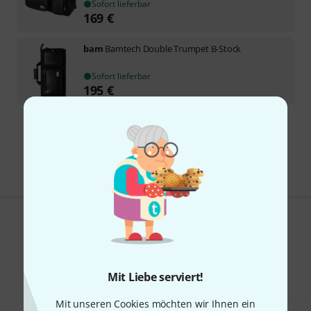
Sofort lieferbar
169
€
bam
Bamtech Double Trumpet B-Stock
Sofort lieferbar
195
€
Kostenloser Versand ab 29 €
Alle Preise inkl. MwSt.
Gefällt Ihnen, was Sie sehen?
Teilen
Hilfe & Feedback
Mit Liebe serviert!
Mit unseren Cookies möchten wir Ihnen ein