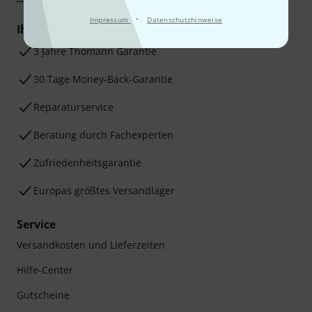
·
Impressum
Datenschutzhinweise
Ihre Vorteile
3 Jahre Thomann Garantie
30 Tage Money-Back-Garantie
Reparaturservice
Beratung durch Fachexperten
Zufriedenheitsgarantie
Europas größtes Versandlager
Service
Versandkosten und Lieferzeiten
Hilfe-Center
Gutscheine