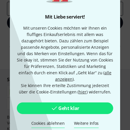
E-Mail-Adresse
*
Mit Liebe serviert!
Jetzt anmelden
Mit unseren Cookies möchten wir Ihnen ein
fluffiges Einkaufserlebnis mit allem was
Mit Klick auf „Jetzt anmelden“ stimmen Sie dem Erhalt von E-Mail-
dazugehört bieten. Dazu zählen zum Beispiel
Werbung und einer Messung des E-Mail-Nutzungsverhaltens zu. Die
Abmeldung ist jederzeit möglich. Weitere Informationen finden Sie in
passende Angebote, personalisierte Anzeigen
unseren
Datenschutzhinweisen
.
und das Merken von Einstellungen. Wenn das für
Sie okay ist, stimmen Sie der Nutzung von Cookies
* Pflichtfeld
für Präferenzen, Statistiken und Marketing
einfach durch einen Klick auf „Geht klar“ zu (
alle
anzeigen
).
Sicher einkaufen & bezahlen
Sie können Ihre erteilte Zustimmung jederzeit
über die Cookie-Einstellungen (
hier
) widerrufen.
Geht klar
Bezahlen Sie vertraulich und sicher per Nachnahme,
Vorkasse, PayPal, Amazon Pay,
Klarna Sofort bezahlen
,
Cookies ablehnen
Weitere Infos
Klarna Ratenzahlung
oder Kreditkarte.