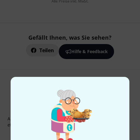
Alle Preise inkl. MwSt.
Gefällt Ihnen, was Sie sehen?
Teilen
Hilfe & Feedback
Thomann Newsletter
Abonniere den Thomann Newsletter und gewinne mit
etwas Glück einen von
50 Gutscheinen
über jeweils
50€
!
Inspirierende Beiträge
Deals
Thomann Insights