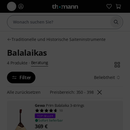
Suche 
Traditionelle und Historische Saiteninstrumente
Balalaikas
Beratung
4
Produkte
·
Filter
Beliebtheit
Alle zurücksetzen
Preisbereich: 350 - 398
Gewa
Prim Balalaika 3-strings
10
TOP-SELLER
Sofort lieferbar
369
€