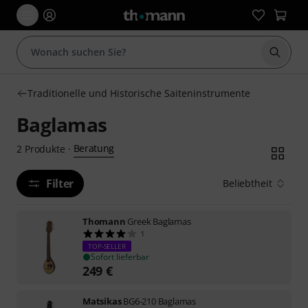
Suche 
Traditionelle und Historische Saiteninstrumente
Baglamas
Beratung
2
Produkte
·
Filter
Beliebtheit
Thomann
Greek Baglamas
1
TOP-SELLER
Sofort lieferbar
249
€
Matsikas
BG6-210 Baglamas