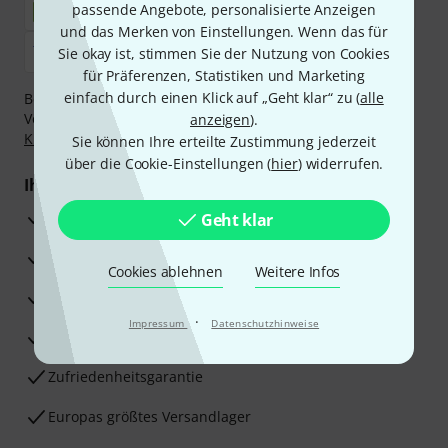
passende Angebote, personalisierte Anzeigen
und das Merken von Einstellungen. Wenn das für
Sie okay ist, stimmen Sie der Nutzung von Cookies
für Präferenzen, Statistiken und Marketing
einfach durch einen Klick auf „Geht klar“ zu (
alle
Bezahlen Sie vertraulich und sicher per Nachnahme,
Vorkasse, PayPal, Amazon Pay,
Klarna Sofort bezahlen
,
anzeigen
).
Klarna Ratenzahlung
oder Kreditkarte.
Sie können Ihre erteilte Zustimmung jederzeit
über die Cookie-Einstellungen (
hier
) widerrufen.
Ihre Vorteile
3 Jahre Thomann Garantie
Geht klar
30 Tage Money-Back-Garantie
Cookies ablehnen
Weitere Infos
Reparaturservice
·
Impressum
Datenschutzhinweise
Beratung durch Fachexperten
Zufriedenheitsgarantie
Europas größtes Versandlager