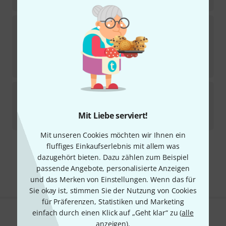
289
€
Baff
Drumming Stool f Kids 30 Green
9
Sofort lieferbar
63
€
-30%
UVP:
89,95
€
Baff
Stackable Cajon Junior
Auf Anfrage
Mit Liebe serviert!
75
€
Mit unseren Cookies möchten wir Ihnen ein
fluffiges Einkaufserlebnis mit allem was
Kostenloser Versand ab 29 €
dazugehört bieten. Dazu zählen zum Beispiel
Alle Preise inkl. MwSt.
passende Angebote, personalisierte Anzeigen
und das Merken von Einstellungen. Wenn das für
Sie okay ist, stimmen Sie der Nutzung von Cookies
für Präferenzen, Statistiken und Marketing
einfach durch einen Klick auf „Geht klar“ zu (
alle
Gefällt Ihnen, was Sie sehen?
anzeigen
).