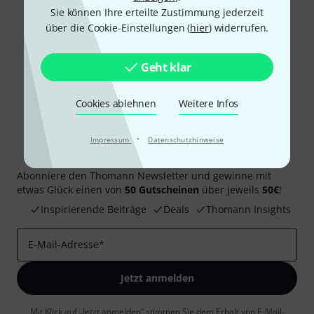
Sie können Ihre erteilte Zustimmung jederzeit
Teilen
Hilfe & Feedback
über die Cookie-Einstellungen (
hier
) widerrufen.
Geht klar
Cookies ablehnen
Weitere Infos
·
Impressum
Datenschutzhinweise
Thomann Newsletter
Abonniere den Thomann Newsletter und gewinne mit
etwas Glück einen von
50 Gutscheinen
über jeweils
50€
!
Inspirierende Beiträge
Deals
Thomann Insights
E-Mail-Adresse
*
Jetzt anmelden
Mit Klick auf „Jetzt anmelden“ stimmen Sie dem Erhalt von E-Mail-