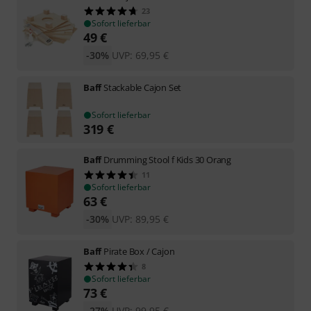
23
Sofort lieferbar
49
€
-30%
UVP:
69,95
€
Baff
Stackable Cajon Set
Sofort lieferbar
319
€
Baff
Drumming Stool f Kids 30 Orang
11
Sofort lieferbar
63
€
-30%
UVP:
89,95
€
Baff
Pirate Box / Cajon
8
Sofort lieferbar
73
€
-27%
UVP:
99,95
€