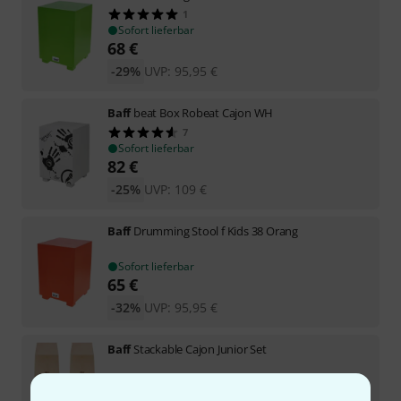
1
Sofort lieferbar
68
€
-29%
UVP:
95,95
€
Baff
beat Box Robeat Cajon WH
7
Sofort lieferbar
82
€
-25%
UVP:
109
€
Baff
Drumming Stool f Kids 38 Orang
Sofort lieferbar
65
€
-32%
UVP:
95,95
€
Baff
Stackable Cajon Junior Set
Auf Anfrage