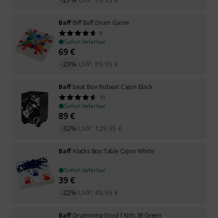
Baff
Biff Baff Drum Game
8
Sofort lieferbar
69
€
-23%
UVP:
89,95
€
Baff
beat Box Robeat Cajon black
13
Sofort lieferbar
89
€
-32%
UVP:
129,95
€
Baff
Klacks Box Table Cajon White
Sofort lieferbar
39
€
-22%
UVP:
49,95
€
Baff
Drumming Stool f Kids 38 Green