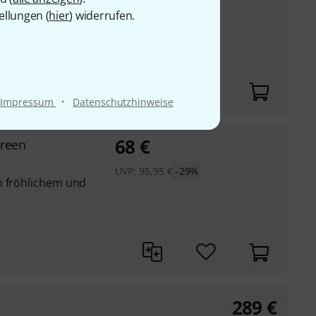
UVP:
109
€
-25%
ellungen (
hier
) widerrufen.
m fröhlich-frechen
·
Impressum
Datenschutzhinweise
68
€
Green
UVP:
95,95
€
-29%
n fröhlichem und
289
€