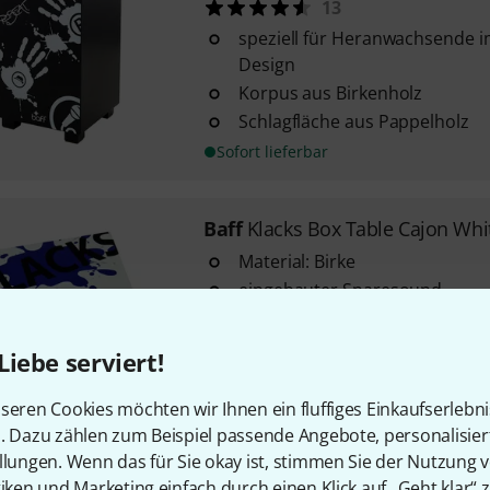
13
speziell für Heranwachsende i
Design
Korpus aus Birkenholz
Schlagfläche aus Pappelholz
Sofort lieferbar
Baff
Klacks Box Table Cajon Whi
Material: Birke
eingebauter Snaresound
aufgrund der Größe auch ideal
Kindergärten
Liebe serviert!
Sofort lieferbar
seren Cookies möchten wir Ihnen ein fluffiges Einkaufserlebn
n. Dazu zählen zum Beispiel passende Angebote, personalisie
llungen. Wenn das für Sie okay ist, stimmen Sie der Nutzung 
Baff
beat Box Robeat Cajon WH
tiken und Marketing einfach durch einen Klick auf „Geht klar“ z