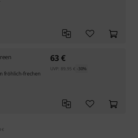
63
€
Green
UVP:
89,95
€
-30%
m fröhlich-frechen
9 €