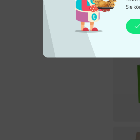
Sie kö