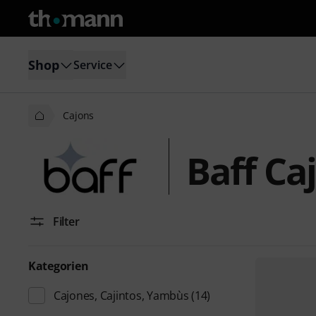
Shop
Service
Cajons
Baff Ca
Filter
Kategorien
Cajones, Cajintos, Yambùs
(14)