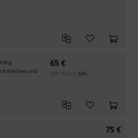
t
65
€
Orang
n fröhlichem und
UVP:
95,95
€
-32%
75
€
t