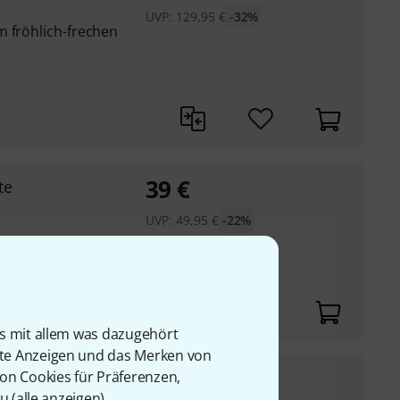
UVP:
129,95
€
-32%
m fröhlich-frechen
39
€
te
UVP:
49,95
€
-22%
 für Schulen und
is mit allem was dazugehört
rte Anzeigen und das Merken von
82
€
von Cookies für Präferenzen,
u (
alle anzeigen
).