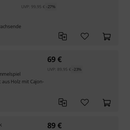
UVP:
99,95
€
-27%
nwachsende
69
€
UVP:
89,95
€
-23%
ommelspiel
 aus Holz mit Cajon-
89
€
k