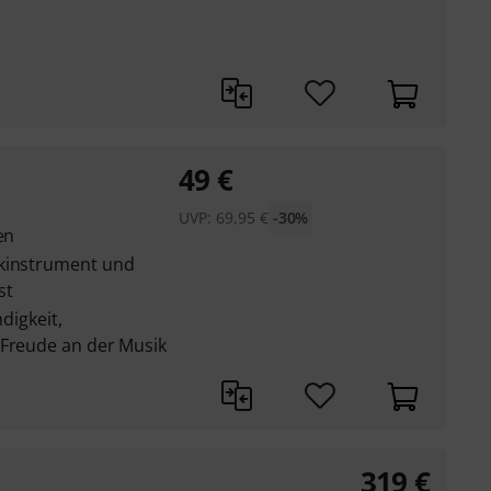
49
€
UVP:
69,95
€
-30%
en
ikinstrument und
st
ndigkeit,
 Freude an der Musik
319
€