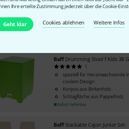
7
nnen Ihre erteilte Zustimmung jederzeit über die Cookie-Einst
speziell für Heranwachsende i
Design
Cookies ablehnen
Weitere Infos
Korpus aus Birkenholz
Geht klar
Schlagfläche aus Pappelholz
Sofort lieferbar
Baff
Drumming Stool f Kids 38 
1
speziell für Heranwachsende i
coolem Design
Korpus aus Birkenholz
Schlagfläche aus Pappelholz
Sofort lieferbar
Baff
Stackable Cajon Junior Set