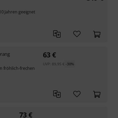
10 Jahren geeignet
63
€
Orang
UVP:
89,95
€
-30%
m fröhlich-frechen
73
€