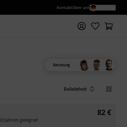
Kontakt
Über uns
DE / €
e mit Suchwort {searchTerm} starten
Beratung
Beliebtheit
82
€
10 Jahren geeignet