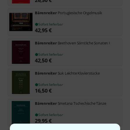
Bärenreiter
Portugiesische Orgelmusik
Sofort lieferbar
42,95
€
Bärenreiter
Beethoven Sämtliche Sonaten I
Sofort lieferbar
42,50
€
Bärenreiter
Suk Leichte Klavierstücke
Sofort lieferbar
16,50
€
Bärenreiter
Smetana Tschechische Tänze
Sofort lieferbar
29,95
€