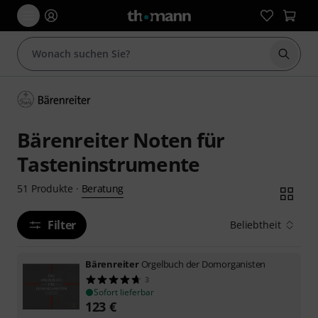
Suche 
Bärenreiter Noten für
Tasteninstrumente
Beratung
51
Produkte
·
Filter
Beliebtheit
Bärenreiter
Orgelbuch der Domorganisten
3
Sofort lieferbar
123
€