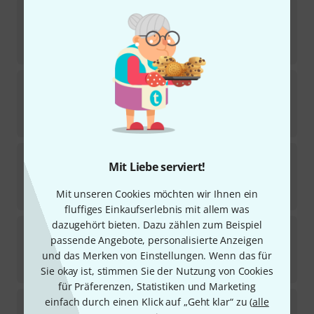
Bärenreiter
Organ Plus Gottesdienst
Sofort lieferbar
32,50
€
Bärenreiter
Mussorgski Bilder Ausstellung
Sofort lieferbar
20,50
€
Bärenreiter
Fauré Barcarolles
Mit Liebe serviert!
Sofort lieferbar
Mit unseren Cookies möchten wir Ihnen ein
30,95
€
fluffiges Einkaufserlebnis mit allem was
dazugehört bieten. Dazu zählen zum Beispiel
Bärenreiter
Mozart Klavierkonzert KV 415
passende Angebote, personalisierte Anzeigen
Sofort lieferbar
und das Merken von Einstellungen. Wenn das für
24,95
€
Sie okay ist, stimmen Sie der Nutzung von Cookies
für Präferenzen, Statistiken und Marketing
Bärenreiter
Myslivecek 6 Leichte Sonaten
einfach durch einen Klick auf „Geht klar“ zu (
alle