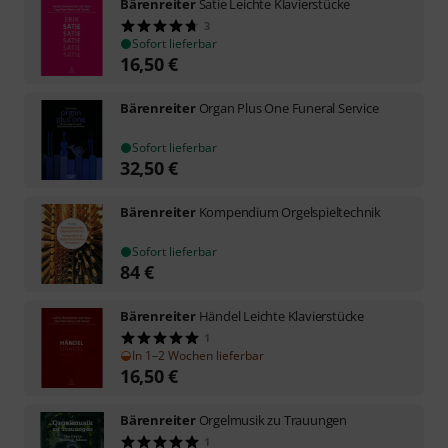
Bärenreiter
Satie Leichte Klavierstücke
3
Sofort lieferbar
16,50
€
Bärenreiter
Organ Plus One Funeral Service
Sofort lieferbar
32,50
€
Bärenreiter
Kompendium Orgelspieltechnik
Sofort lieferbar
84
€
Bärenreiter
Händel Leichte Klavierstücke
1
In 1–2 Wochen lieferbar
16,50
€
Bärenreiter
Orgelmusik zu Trauungen
1