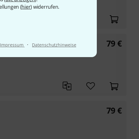
ellungen (
hier
) widerrufen.
79
€
·
Impressum
Datenschutzhinweise
79
€