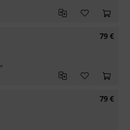
79
€
er
79
€