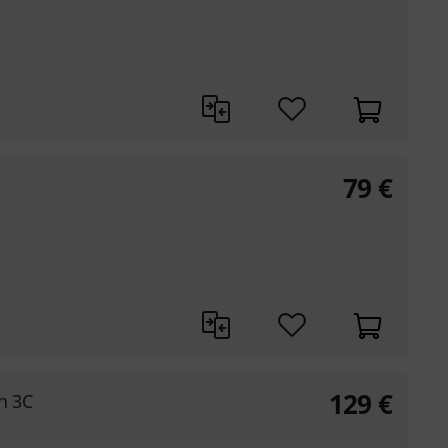
79
€
129
€
n 3C