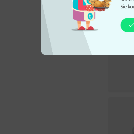
Sie kö