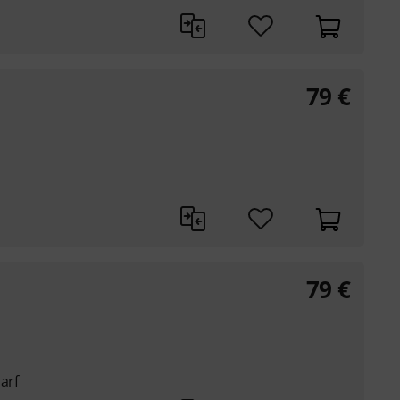
79
€
79
€
arf