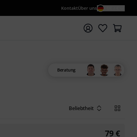
Kontakt
Über uns
DE / €
e mit Suchwort {searchTerm} starten
Beratung
Beliebtheit
79
€