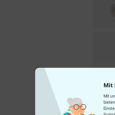
Mit 
Mit un
biete
Einste
Statis