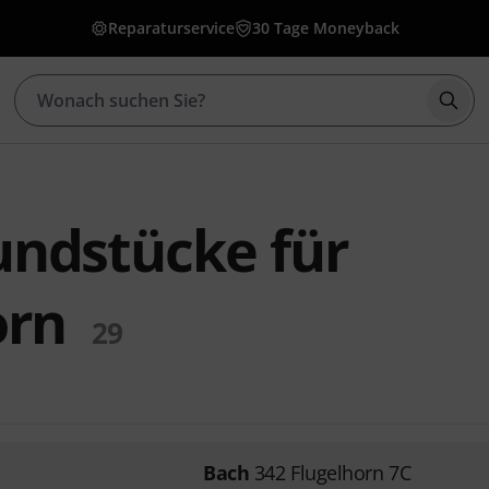
Reparaturservice
30 Tage Moneyback
Such
ndstücke für
orn
29
Bach
342 Flugelhorn 7C