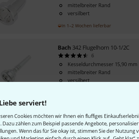
mittelbreiter Rand
versilbert
In 1–2 Wochen lieferbar
Bach
342 Flugelhorn 10-1/2C
6
Kesseldurchmesser 15,90 mm
mittelbreiter Rand
versilbert
Sofort lieferbar
Liebe serviert!
Bach
342 Flugelhorn 1X
seren Cookies möchten wir Ihnen ein fluffiges Einkaufserlebn
4
n. Dazu zählen zum Beispiel passende Angebote, personalisie
llungen. Wenn das für Sie okay ist, stimmen Sie der Nutzung 
extra tiefer Kessel
tiken und Marketing einfach durch einen Klick auf „Geht klar“ z