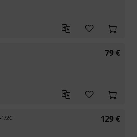
79
€
129
€
-1/2C