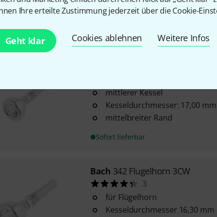
Kesseldurchmesser 17,00 mm
nnen Ihre erteilte Zustimmung jederzeit über die Cookie-Einst
mittelbreiter Rand
Sofort lieferbar
Cookies ablehnen
Weitere Infos
Geht klar
Bach
342 Flugelhorn 1C
6
mittlerer Kessel
Kesseldurchmesser: 17,00 mm
mittelbreiter Rand
Sofort lieferbar
Bach
342 Flugelhorn 3CW
3
für Flügelhorn
Kesseldurchmesser 16,30 mm