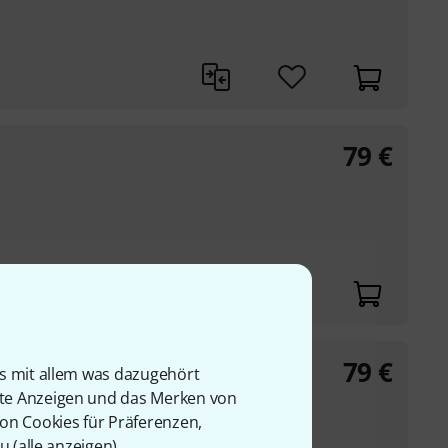
79
€
79
€
is mit allem was dazugehört
rte Anzeigen und das Merken von
von Cookies für Präferenzen,
u (
alle anzeigen
).