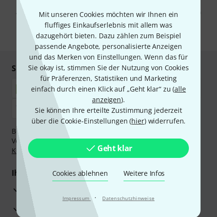
Werbung und einer Messung des E-Mail-Nutzungsverhaltens zu. Die
Abmeldung ist jederzeit möglich. Weitere Informationen finden Sie in
Mit unseren Cookies möchten wir Ihnen ein
unseren
Datenschutzhinweisen
.
fluffiges Einkaufserlebnis mit allem was
dazugehört bieten. Dazu zählen zum Beispiel
* Pflichtfeld
passende Angebote, personalisierte Anzeigen
und das Merken von Einstellungen. Wenn das für
Sicher einkaufen & bezahlen
Sie okay ist, stimmen Sie der Nutzung von Cookies
für Präferenzen, Statistiken und Marketing
einfach durch einen Klick auf „Geht klar“ zu (
alle
anzeigen
).
Sie können Ihre erteilte Zustimmung jederzeit
über die Cookie-Einstellungen (
hier
) widerrufen.
Bezahlen Sie vertraulich und sicher per Nachnahme,
Vorkasse, PayPal, Amazon Pay,
Klarna Sofort bezahlen
,
Geht klar
Klarna Ratenzahlung
oder Kreditkarte.
Ihre Vorteile
Cookies ablehnen
Weitere Infos
3 Jahre Thomann Garantie
·
Impressum
Datenschutzhinweise
30 Tage Money-Back-Garantie