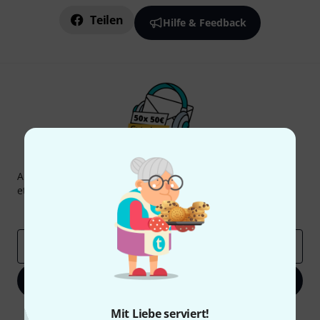
Teilen
Hilfe & Feedback
Thomann Newsletter
Abonniere den Thomann Newsletter und gewinne mit
etwas Glück einen von
50 Gutscheinen
über jeweils
50€
!
Inspirierende Beiträge
Deals
Thomann Insights
E-Mail-Adresse
*
Jetzt anmelden
Mit Liebe serviert!
Mit Klick auf „Jetzt anmelden“ stimmen Sie dem Erhalt von E-Mail-