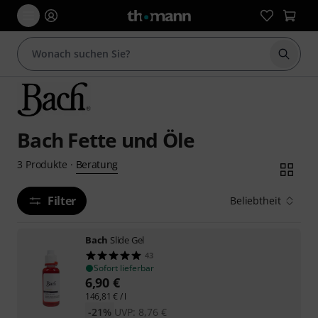
Suche 
Bach Fette und Öle
Beratung
3
Produkte
·
Filter
Beliebtheit
Bach
Slide Gel
43
Sofort lieferbar
6,90
€
146,81
€
/ l
-21%
UVP:
8,76
€