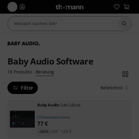
Suche 
Baby Audio Software
Beratung
18
Produkte
·
Filter
Beliebtheit
Baby Audio
SubCulture
Download-Lizenz
77
€
-40%
UVP:
129
€