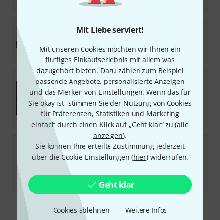
-37%
30-Tage-Bestpreis
:
125
€
Baby Audio
Essentials Bundle
Mit Liebe serviert!
1
Download-Lizenz
Mit unseren Cookies möchten wir Ihnen ein
199
€
fluffiges Einkaufserlebnis mit allem was
dazugehört bieten. Dazu zählen zum Beispiel
Baby Audio
Atoms
passende Angebote, personalisierte Anzeigen
1
und das Merken von Einstellungen. Wenn das für
Download-Lizenz
Sie okay ist, stimmen Sie der Nutzung von Cookies
49
€
für Präferenzen, Statistiken und Marketing
-51%
30-Tage-Bestpreis
:
99
€
einfach durch einen Klick auf „Geht klar“ zu (
alle
anzeigen
).
Baby Audio
IHNY-2
Sie können Ihre erteilte Zustimmung jederzeit
über die Cookie-Einstellungen (
hier
) widerrufen.
Download-Lizenz
39
€
-61%
30-Tage-Bestpreis
:
99
€
Geht klar
Cookies ablehnen
Weitere Infos
Kostenloser Versand ab 29 €