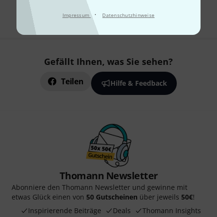
Alle Preise inkl. MwSt.
·
Impressum
Datenschutzhinweise
Gefällt Ihnen, was Sie sehen?
Teilen
Hilfe & Feedback
Thomann Newsletter
Abonniere den Thomann Newsletter und gewinne mit
etwas Glück einen von
50 Gutscheinen
über jeweils
50€
!
Inspirierende Beiträge
Deals
Thomann Insights