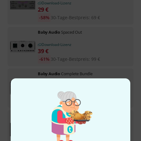
Download-Lizenz
29
€
-58%
30-Tage-Bestpreis
:
69
€
Baby Audio
Spaced Out
Download-Lizenz
39
€
-61%
30-Tage-Bestpreis
:
99
€
Baby Audio
Complete Bundle
Download-Lizenz
299
€
-25%
30-Tage-Bestpreis
:
399
€
Baby Audio
Smooth Operator Pro
1
Download-Lizenz
79
€