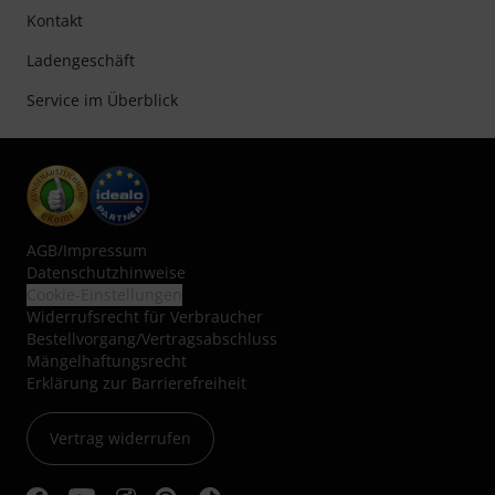
Kontakt
Ladengeschäft
Service im Überblick
AGB
/
Impressum
Datenschutzhinweise
Cookie-Einstellungen
Widerrufsrecht für Verbraucher
Bestellvorgang/Vertragsabschluss
Mängelhaftungsrecht
Erklärung zur Barrierefreiheit
Vertrag widerrufen