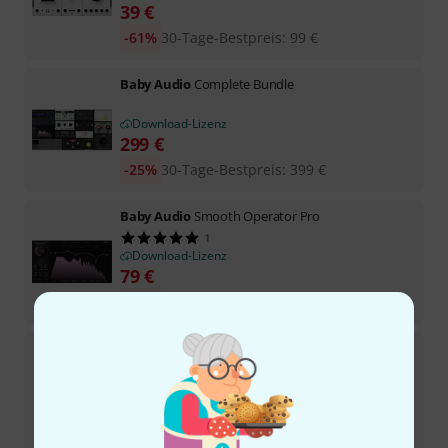
39
€
-61%
30-Tage-Bestpreis
:
99
€
Baby Audio
Complete Bundle
Download-Lizenz
299
€
-25%
30-Tage-Bestpreis
:
399
€
Baby Audio
Smooth Operator Pro
1
Download-Lizenz
79
€
-37%
30-Tage-Bestpreis
:
125
€
Baby Audio
IHNY-2
Download-Lizenz
39
€
-61%
30-Tage-Bestpreis
:
99
€