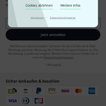
Abonniere den Thomann Newsletter und gewinne mit
etwas Glück einen von
50 Gutscheinen
über jeweils
50€
!
Cookies ablehnen
Weitere Infos
Inspirierende Beiträge
Deals
Thomann Insights
·
Impressum
Datenschutzhinweise
E-Mail-Adresse
*
Jetzt anmelden
Mit Klick auf „Jetzt anmelden“ stimmen Sie dem Erhalt von E-Mail-
Werbung und einer Messung des E-Mail-Nutzungsverhaltens zu. Die
Abmeldung ist jederzeit möglich. Weitere Informationen finden Sie in
unseren
Datenschutzhinweisen
.
* Pflichtfeld
Sicher einkaufen & bezahlen