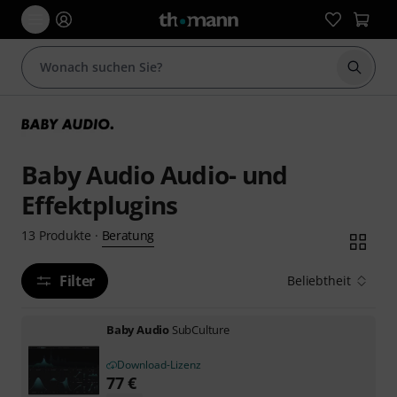
Suche 
Baby Audio Audio- und
Effektplugins
Beratung
13
Produkte
·
Filter
Beliebtheit
Baby Audio
SubCulture
Download-Lizenz
77
€