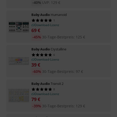
-40%
UVP:
129
€
Baby Audio
Humanoid
1
Download-Lizenz
69
€
-45%
30-Tage-Bestpreis
:
125
€
Baby Audio
Crystalline
6
Download-Lizenz
39
€
-60%
30-Tage-Bestpreis
:
97
€
Baby Audio
Transit 2
8
Download-Lizenz
79
€
-39%
30-Tage-Bestpreis
:
129
€