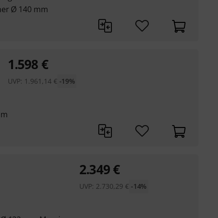
cher Ø 140 mm
1.598
€
UVP:
1.961,14
€
-19%
mm
2.349
€
UVP:
2.730,29
€
-14%