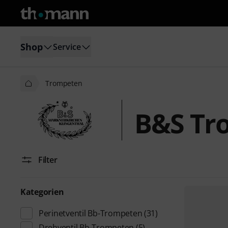
Shop
Service
Trompeten
B&S Tr
Filter
Kategorien
Perinetventil Bb-Trompeten
(31)
Drehventil Bb-Trompeten
(5)