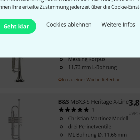
nnen Ihre erteilte Zustimmung jederzeit über die Cookie-Einst
Sofort lieferbar
Cookies ablehnen
Weitere Infos
Geht klar
2.
B&S
3125/2-S Challenger II S
1
UVP:
Challenger II S
Messing Korpus
11,73 mm L-Bohrung
In ca. einer Woche lieferbar
3.
B&S
MBX3-S Heritage X-Line
1
UVP:
Christian Martinez Modell
drei Perinetventile
ML Bohrung Ø: 11,66 mm