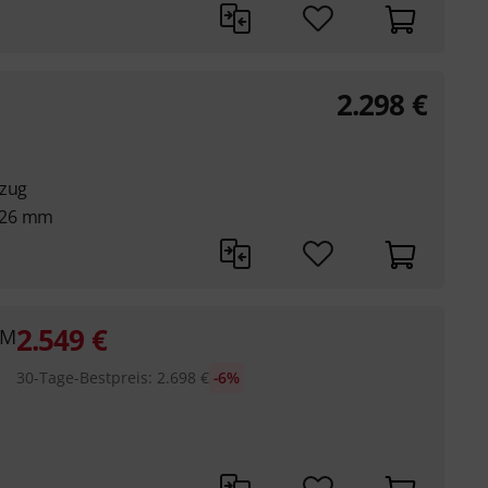
2.298
€
lzug
126 mm
2.549
€
GM
30-Tage-Bestpreis
:
2.698
€
-6%