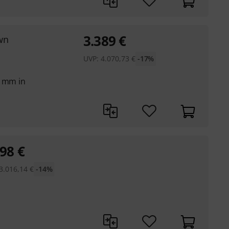
3.389
€
wn
UVP:
4.070,73
€
-17%
5 mm in
598
€
3.016,14
€
-14%