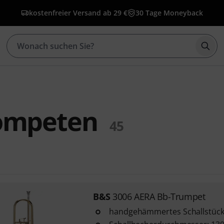
kostenfreier Versand ab 29 €
30 Tage Moneyback
Such
ompeten
45
B&S
3006 AERA Bb-Trumpet
handgehämmertes Schallstück