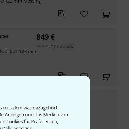
s Ø 122 mm Messing
849
€
mpet
UVP:
987,82
€
-14%
lstück Ø: 123 mm
.898
€
is mit allem was dazugehört
P:
2.198,38
€
-14%
rte Anzeigen und das Merken von
von Cookies für Präferenzen,
u (
alle anzeigen
).