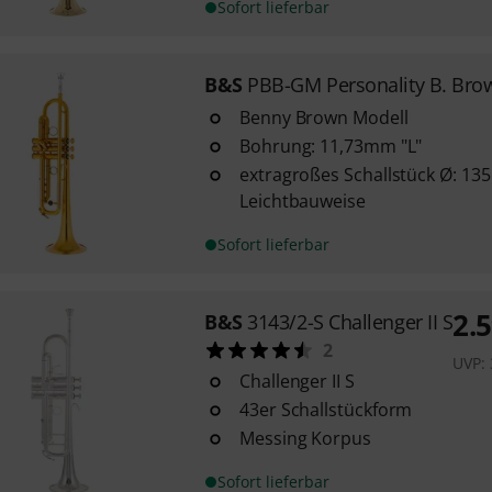
Sofort lieferbar
B&S
PBB-GM Personality B. Bro
Benny Brown Modell
Bohrung: 11,73mm "L"
extragroßes Schallstück Ø: 13
Leichtbauweise
Sofort lieferbar
2.
B&S
3143/2-S Challenger II S
2
UVP:
Challenger II S
43er Schallstückform
Messing Korpus
Sofort lieferbar