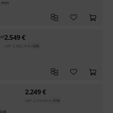
40 mm
2.549
€
et
UVP:
2.902,70
€
-12%
2.249
€
UVP:
2.516,65
€
-11%
lzug