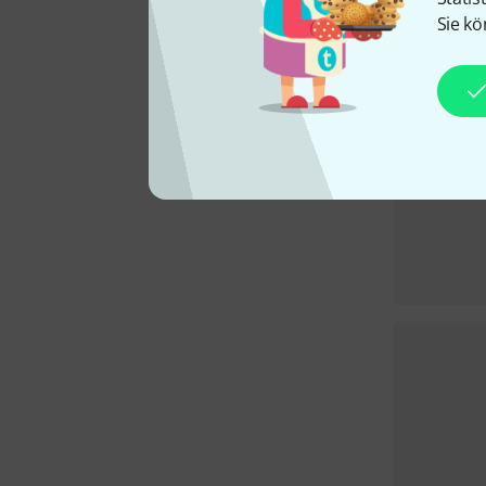
Sie kö