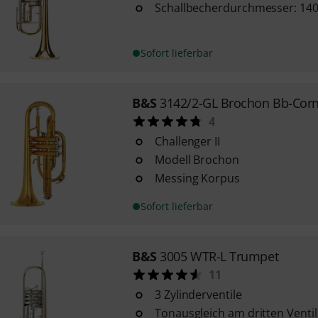
Schallbecherdurchmesser: 1
Sofort lieferbar
B&S
3142/2-GL Brochon Bb-Corn
4
Challenger II
Modell Brochon
Messing Korpus
Sofort lieferbar
B&S
3005 WTR-L Trumpet
11
3 Zylinderventile
Tonausgleich am dritten Venti