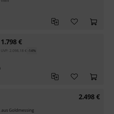
30 mm
1.798
€
UVP:
2.098,18
€
-14%
m
2.498
€
 aus Goldmessing