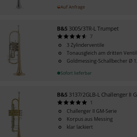
Auf Anfrage
B&S
3005/3TR-L Trumpet
7
3 Zylinderventile
Tonausgleich am dritten Venti
Goldmessing-Schallbecher Ø 
Sofort lieferbar
B&S
3137/2GLB-L Challenger II 
1
Challenger II GM-Serie
Korpus aus Messing
klar lackiert