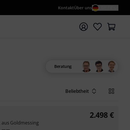
Kontakt
Über uns
DE / €
e mit Suchwort {searchTerm} starten
Beratung
Beliebtheit
2.498
€
 aus Goldmessing