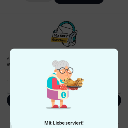
Thomann Newsletter
Abonniere den Thomann Newsletter und gewinne mit
etwas Glück einen von
50 Gutscheinen
über jeweils
50€
!
Inspirierende Beiträge
Deals
Thomann Insights
E-Mail-Adresse
*
Jetzt anmelden
Mit Klick auf „Jetzt anmelden“ stimmen Sie dem Erhalt von E-Mail-
Werbung und einer Messung des E-Mail-Nutzungsverhaltens zu. Die
Mit Liebe serviert!
Abmeldung ist jederzeit möglich. Weitere Informationen finden Sie in
unseren
Datenschutzhinweisen
.