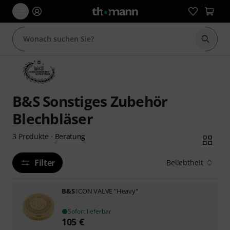
Suche 
B&S Sonstiges Zubehör
Blechbläser
Beratung
3
Produkte
·
Filter
Beliebtheit
B&S
ICON VALVE "Heavy"
Sofort lieferbar
105
€