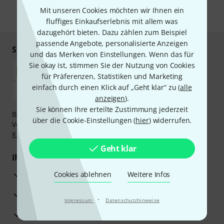
Mit unseren Cookies möchten wir Ihnen ein
* Pflichtfeld
fluffiges Einkaufserlebnis mit allem was
dazugehört bieten. Dazu zählen zum Beispiel
passende Angebote, personalisierte Anzeigen
Sicher einkaufen & bezahlen
und das Merken von Einstellungen. Wenn das für
Sie okay ist, stimmen Sie der Nutzung von Cookies
für Präferenzen, Statistiken und Marketing
einfach durch einen Klick auf „Geht klar“ zu (
alle
anzeigen
).
Sie können Ihre erteilte Zustimmung jederzeit
Bezahlen Sie vertraulich und sicher per Nachnahme,
über die Cookie-Einstellungen (
hier
) widerrufen.
Vorkasse, PayPal, Amazon Pay,
Klarna Sofort bezahlen
,
Klarna Ratenzahlung
oder Kreditkarte.
Geht klar
Ihre Vorteile
3 Jahre Thomann Garantie
Cookies ablehnen
Weitere Infos
30 Tage Money-Back-Garantie
·
Impressum
Datenschutzhinweise
Reparaturservice