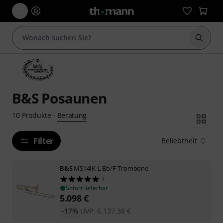
Suche 
B&S Posaunen
Beratung
10
Produkte
·
Filter
Beliebtheit
B&S
MS14IK-L Bb/F-Trombone
1
Sofort lieferbar
5.098
€
-17%
UVP:
6.137,38
€