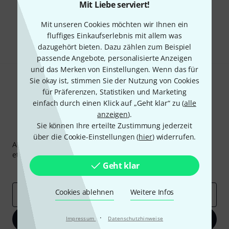
Mit Liebe serviert!
Gefällt Ihnen, was Sie sehen?
Mit unseren Cookies möchten wir Ihnen ein
Teilen
Hilfe & Feedback
fluffiges Einkaufserlebnis mit allem was
dazugehört bieten. Dazu zählen zum Beispiel
passende Angebote, personalisierte Anzeigen
und das Merken von Einstellungen. Wenn das für
Sie okay ist, stimmen Sie der Nutzung von Cookies
für Präferenzen, Statistiken und Marketing
einfach durch einen Klick auf „Geht klar“ zu (
alle
anzeigen
).
Sie können Ihre erteilte Zustimmung jederzeit
Thomann Newsletter
über die Cookie-Einstellungen (
hier
) widerrufen.
Abonniere den Thomann Newsletter und gewinne mit
etwas Glück einen von
50 Gutscheinen
über jeweils
50€
!
Geht klar
Inspirierende Beiträge
Deals
Thomann Insights
Cookies ablehnen
Weitere Infos
E-Mail-Adresse
*
·
Jetzt anmelden
Impressum
Datenschutzhinweise