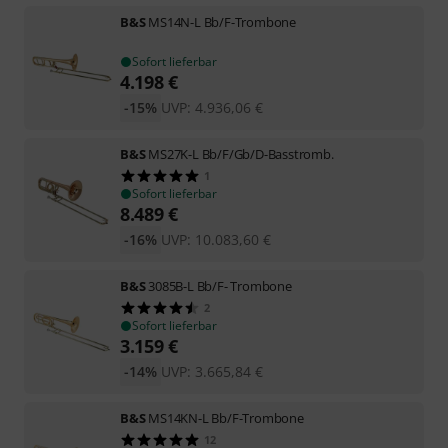
B&S
MS14N-L Bb/F-Trombone
Sofort lieferbar
4.198
€
-15%
UVP:
4.936,06
€
B&S
MS27K-L Bb/F/Gb/D-Basstromb.
1
Sofort lieferbar
8.489
€
-16%
UVP:
10.083,60
€
B&S
3085B-L Bb/F- Trombone
2
Sofort lieferbar
3.159
€
-14%
UVP:
3.665,84
€
B&S
MS14KN-L Bb/F-Trombone
12