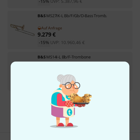
-15%
UVP:
5.387,96
€
B&S
MS27IK-L Bb/F/Gb/D-Bass Tromb.
Auf Anfrage
9.279
€
-15%
UVP:
10.960,46
€
B&S
MS14I-L Bb/F-Trombone
Auf Anfrage
5.049
€
-14%
UVP:
5.893,03
€
Kostenloser Versand ab 29 €
Alle Preise inkl. MwSt.