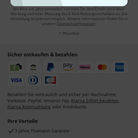
Mit Klick auf „Jetzt anmelden“ stimmen Sie dem Erhalt von E-Mail-
Werbung und einer Messung des E-Mail-Nutzungsverhaltens zu. Die
Abmeldung ist jederzeit möglich. Weitere Informationen finden Sie in
unseren
Datenschutzhinweisen
.
* Pflichtfeld
Sicher einkaufen & bezahlen
Bezahlen Sie vertraulich und sicher per Nachnahme,
Vorkasse, PayPal, Amazon Pay,
Klarna Sofort bezahlen
,
Klarna Ratenzahlung
oder Kreditkarte.
Ihre Vorteile
3 Jahre Thomann Garantie