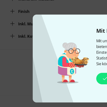
Finish
Inkl. Mundstück
Mit 
Inkl. Koffer / Gigbag
Mit un
biete
Einste
Statis
Sie kö