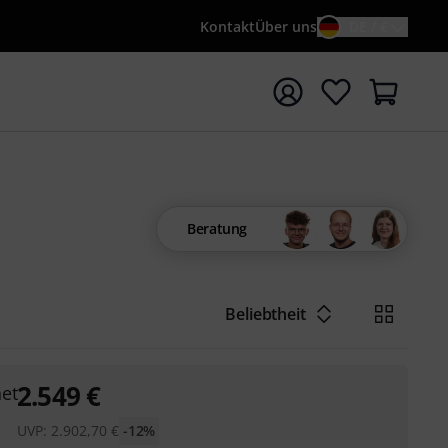
Kontakt
Über uns
DE / €
e mit Suchwort {searchTerm} starten
Beratung
Beliebtheit
2.549
€
et
UVP:
2.902,70
€
-12%