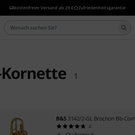
kostenfreier Versand ab 29 €
Zufriedenheitsgarantie
Such
-Kornette
1
B&S
3142/2-GL Brochon Bb-Corn
4
Challenger II