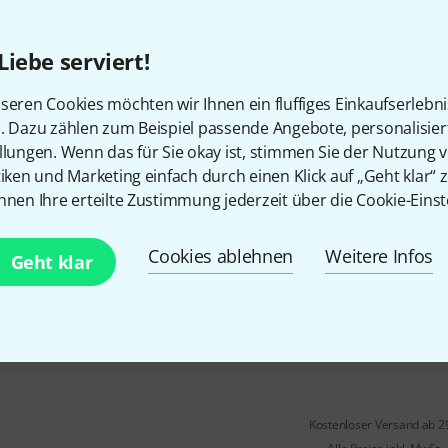
mit Dante / AES67-Eingang
Leistung: 4x 235 W 100 V / 4 
Liebe serviert!
(gebrückt)
temperaturgeregelter 2-Stufen
seren Cookies möchten wir Ihnen ein fluffiges Einkaufserlebn
n. Dazu zählen zum Beispiel passende Angebote, personalisie
Auf Anfrage
llungen. Wenn das für Sie okay ist, stimmen Sie der Nutzung 
tiken und Marketing einfach durch einen Klick auf „Geht klar“ z
nnen Ihre erteilte Zustimmung jederzeit über die Cookie-Einst
Axxent
AX4120TS-D
mit Dante/AES67-Eingang
Cookies ablehnen
Weitere Infos
Leistung: 4 x 117 W 100 V / 8 
Geht klar
(gebrückt)
temperaturgeregelter 2-Stufen
In ca. einer Woche lieferbar
Kostenloser Versand ab 2