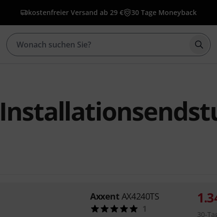
kostenfreier Versand ab 29 €
30 Tage Moneyback
Such
Installationsendst
1.3
Axxent
AX4240TS
1
30-Ta