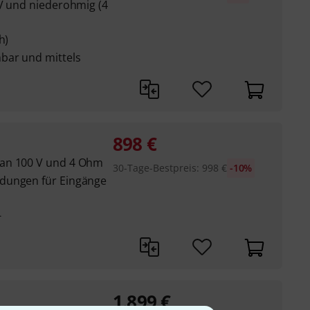
 V und niederohmig (4
h)
bar und mittels
898
€
 an 100 V und 4 Ohm
30-Tage-Bestpreis
:
998
€
-10%
dungen für Eingänge
-
1.899
€