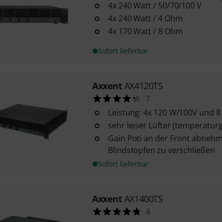
4x 240 Watt / 50/70/100 V
4x 240 Watt / 4 Ohm
4x 170 Watt / 8 Ohm
Sofort lieferbar
Axxent
AX4120TS
7
Leistung: 4x 120 W/100V und 
sehr leiser Lüfter (temperaturg
Gain Poti an der Front abnehm
Blindstopfen zu verschließen
Sofort lieferbar
Axxent
AX1400TS
4