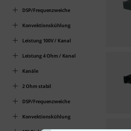
DSP/Frequenzweiche
Konvektionskühlung
Leistung 100V / Kanal
Leistung 4 Ohm / Kanal
Kanäle
2 Ohm stabil
DSP/Frequenzweiche
Konvektionskühlung