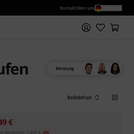
Kontakt
Über uns
DE / €
e mit Suchwort {searchTerm} starten
ufen
Beratung
Beliebtheit
49
€
ge-Bestpreis
:
1.439
€
-6%