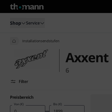
Shop
Service
Installationsendstufen
Axxent 
6
Filter
Preisbereich
Von (€)
Bis (€)