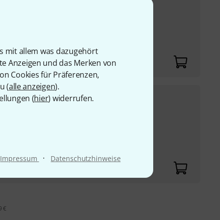
UVP:
2.249,10
€
-16%
Ohm, 2x 470 W 8 Ohm
-Lüfter
is mit allem was dazugehört
rte Anzeigen und das Merken von
von Cookies für Präferenzen,
u (
alle anzeigen
).
1.599
€
ellungen (
hier
) widerrufen.
UVP:
2.011,10
€
-20%
Ohm, 2 x 234 W 16 Ohm
-Lüfter
·
Impressum
Datenschutzhinweise
9 €