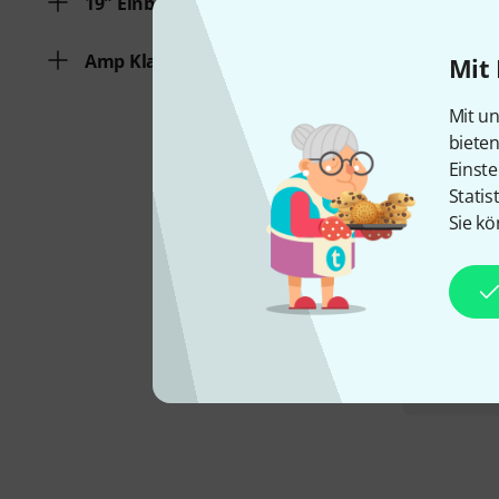
19" Einbau Höhe
Amp Klassen
Mit 
Mit un
biete
Einste
Statis
Sie kö