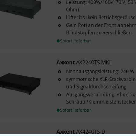
Leistung: 400W/100V, 70 V, 50
Ohm)
lüfterlos (kein Betriebsgeräusc
Gain Poti an der Front abnehm
Blindstopfen zu verschließen
Sofort lieferbar
Axxent
AX2240TS MKII
Nennausgangsleistung: 240 W
symmetrische XLR-Steckverbin
und Signaldurchschleifung
Ausgangsverbindung: Phoenix
Schraub-/Klemmleistenstecker
Sofort lieferbar
Axxent
AX4240TS-D