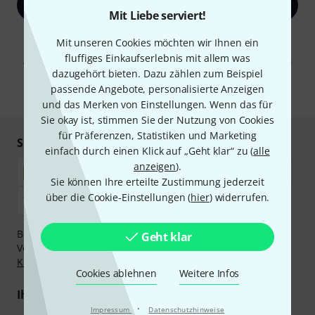
Jetzt anmelden
Mit Liebe serviert!
Mit Klick auf „Jetzt anmelden“ stimmen Sie dem Erhalt von E-Mail-
Mit unseren Cookies möchten wir Ihnen ein
Werbung und einer Messung des E-Mail-Nutzungsverhaltens zu. Die
fluffiges Einkaufserlebnis mit allem was
Abmeldung ist jederzeit möglich. Weitere Informationen finden Sie in
unseren
Datenschutzhinweisen
.
dazugehört bieten. Dazu zählen zum Beispiel
passende Angebote, personalisierte Anzeigen
* Pflichtfeld
und das Merken von Einstellungen. Wenn das für
Sie okay ist, stimmen Sie der Nutzung von Cookies
für Präferenzen, Statistiken und Marketing
Sicher einkaufen & bezahlen
einfach durch einen Klick auf „Geht klar“ zu (
alle
anzeigen
).
Sie können Ihre erteilte Zustimmung jederzeit
über die Cookie-Einstellungen (
hier
) widerrufen.
Bezahlen Sie vertraulich und sicher per Nachnahme,
Geht klar
Vorkasse, PayPal, Amazon Pay,
Klarna Sofort bezahlen
,
Klarna Ratenzahlung
oder Kreditkarte.
Cookies ablehnen
Weitere Infos
Ihre Vorteile
·
Impressum
Datenschutzhinweise