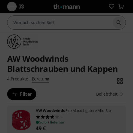
Suche 
AW Woodwinds
Blattschrauben und Kappen
Beratung
4
Produkte
·
Filter
Beliebtheit
AW Woodwinds
FlexMaxx Ligature Alto Sax
3
Sofort lieferbar
49
€