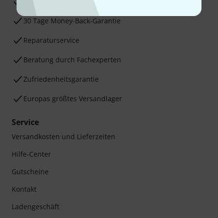
3 Jahre Thomann Garantie
30 Tage Money-Back-Garantie
Reparaturservice
Beratung durch Fachexperten
Zufriedenheitsgarantie
Europas größtes Versandlager
Service
Versandkosten und Lieferzeiten
Hilfe-Center
Gutscheine
Kontakt
Ladengeschäft