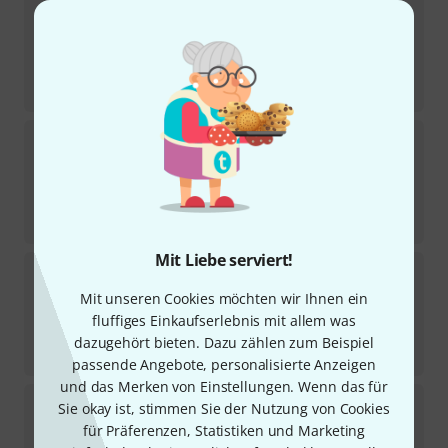
AW Woodwinds
105 German Clarinet 2.0
1
Sofort lieferbar
31,90
€
-23%
UVP:
41,65
€
AW Woodwinds
501 German Eb-Clarinet 2
Sofort lieferbar
33
€
-21%
UVP:
41,65
€
Mit Liebe serviert!
AW Woodwinds
145 German Clarinet 4.0
Mit unseren Cookies möchten wir Ihnen ein
Sofort lieferbar
fluffiges Einkaufserlebnis mit allem was
33
€
dazugehört bieten. Dazu zählen zum Beispiel
-21%
UVP:
41,65
€
passende Angebote, personalisierte Anzeigen
und das Merken von Einstellungen. Wenn das für
AW Woodwinds
429 Bass Clarinet German 2
Sie okay ist, stimmen Sie der Nutzung von Cookies
für Präferenzen, Statistiken und Marketing
Sofort lieferbar