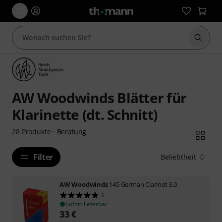
Suche 
AW Woodwinds Blätter für
Klarinette (dt. Schnitt)
Beratung
28
Produkte
·
Filter
Beliebtheit
AW Woodwinds
145 German Clarinet 3.0
5
Sofort lieferbar
33
€