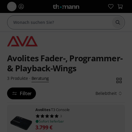
Suche 
Avolites Fader-, Programmer-
& Playback-Wings
Beratung
3
Produkte
·
Filter
Beliebtheit
Avolites
T3 Console
3
Sofort lieferbar
3.799
€