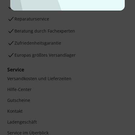
30 Tage Money-Back-Garantie
Reparaturservice
Beratung durch Fachexperten
Zufriedenheitsgarantie
Europas größtes Versandlager
Service
Versandkosten und Lieferzeiten
Hilfe-Center
Gutscheine
Kontakt
Ladengeschäft
Service im Überblick