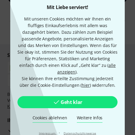
Mit Liebe serviert!
Mit Klick auf „Jetzt anmelden“ stimmen Sie dem Erhalt von E-Mail-
Werbung und einer Messung des E-Mail-Nutzungsverhaltens zu. Die
Mit unseren Cookies möchten wir Ihnen ein
Abmeldung ist jederzeit möglich. Weitere Informationen finden Sie in
unseren
Datenschutzhinweisen
.
fluffiges Einkaufserlebnis mit allem was
dazugehört bieten. Dazu zählen zum Beispiel
* Pflichtfeld
passende Angebote, personalisierte Anzeigen
und das Merken von Einstellungen. Wenn das für
Sie okay ist, stimmen Sie der Nutzung von Cookies
Sicher einkaufen & bezahlen
für Präferenzen, Statistiken und Marketing
einfach durch einen Klick auf „Geht klar“ zu (
alle
anzeigen
).
Sie können Ihre erteilte Zustimmung jederzeit
über die Cookie-Einstellungen (
hier
) widerrufen.
Bezahlen Sie vertraulich und sicher per Nachnahme,
Vorkasse, PayPal, Amazon Pay,
Klarna Sofort bezahlen
,
Geht klar
Klarna Ratenzahlung
oder Kreditkarte.
Cookies ablehnen
Weitere Infos
Ihre Vorteile
3 Jahre Thomann Garantie
·
Impressum
Datenschutzhinweise