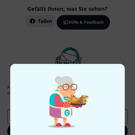
Gefällt Ihnen, was Sie sehen?
Teilen
Hilfe & Feedback
Thomann Newsletter
Abonniere den Thomann Newsletter und gewinne mit
etwas Glück einen von
50 Gutscheinen
über jeweils
50€
!
Inspirierende Beiträge
Deals
Thomann Insights
E-Mail-Adresse
*
Jetzt anmelden