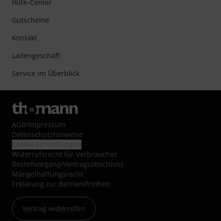
Hilfe-Center
Gutscheine
Kontakt
Ladengeschäft
Service im Überblick
AGB
/
Impressum
Datenschutzhinweise
Cookie-Einstellungen
Widerrufsrecht für Verbraucher
Bestellvorgang/Vertragsabschluss
Mängelhaftungsrecht
Erklärung zur Barrierefreiheit
Vertrag widerrufen