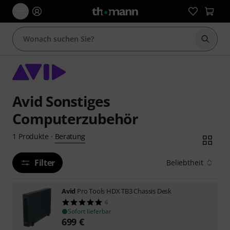
Suche 
Avid Sonstiges
Computerzubehör
Beratung
1
Produkte
·
Filter
Beliebtheit
Avid
Pro Tools HDX TB3 Chassis Desk
6
Sofort lieferbar
699
€