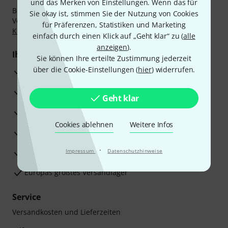
und das Merken von Einstellungen. Wenn das für
Bezahlen Sie vertraulich und sicher per Nachnahme,
Sie okay ist, stimmen Sie der Nutzung von Cookies
Vorkasse, PayPal, Amazon Pay,
Klarna Sofort bezahlen
,
für Präferenzen, Statistiken und Marketing
Klarna Ratenzahlung
oder Kreditkarte.
einfach durch einen Klick auf „Geht klar“ zu (
alle
anzeigen
).
Ihre Vorteile
Sie können Ihre erteilte Zustimmung jederzeit
über die Cookie-Einstellungen (
hier
) widerrufen.
3 Jahre Thomann Garantie
30 Tage Money-Back-Garantie
Geht klar
Reparaturservice
Cookies ablehnen
Weitere Infos
Beratung durch Fachexperten
·
Zufriedenheitsgarantie
Impressum
Datenschutzhinweise
Europas größtes Versandlager
Service
Versandkosten und Lieferzeiten