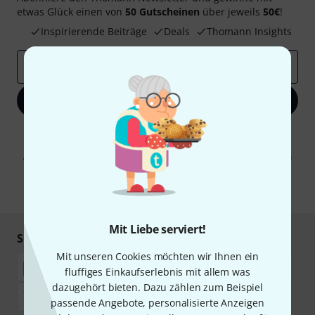
etwas Glück einen von
50 Gutscheinen
über jeweils
50€
!
Inspirierende Beiträge
Deals
Thomann Insights
E-Mail-Adresse
*
Jetzt anmelden
Mit Klick auf „Jetzt anmelden“ stimmen Sie dem Erhalt von E-Mail-
Werbung und einer Messung des E-Mail-Nutzungsverhaltens zu. Die
Abmeldung ist jederzeit möglich. Weitere Informationen finden Sie in
unseren
Datenschutzhinweisen
.
* Pflichtfeld
Mit Liebe serviert!
Sicher einkaufen & bezahlen
Mit unseren Cookies möchten wir Ihnen ein
fluffiges Einkaufserlebnis mit allem was
dazugehört bieten. Dazu zählen zum Beispiel
passende Angebote, personalisierte Anzeigen