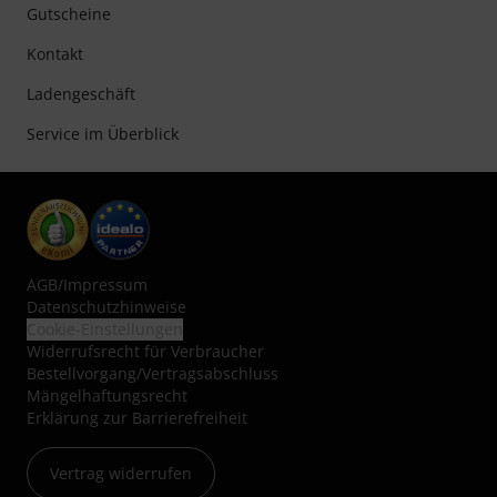
Gutscheine
Kontakt
Ladengeschäft
Service im Überblick
AGB
/
Impressum
Datenschutzhinweise
Cookie-Einstellungen
Widerrufsrecht für Verbraucher
Bestellvorgang/Vertragsabschluss
Mängelhaftungsrecht
Erklärung zur Barrierefreiheit
Vertrag widerrufen