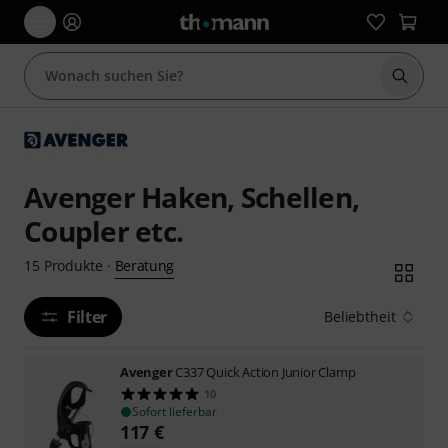
Suche 
Avenger Haken, Schellen,
Coupler etc.
Beratung
15
Produkte
·
Filter
Beliebtheit
Avenger
C337 Quick Action Junior Clamp
10
Sofort lieferbar
117
€