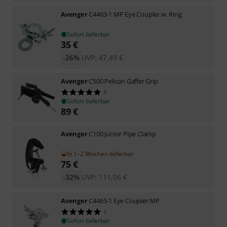
Avenger
C4463-1 MP Eye Coupler w. Ring
Sofort lieferbar
35
€
-26%
UVP:
47,49
€
Avenger
C500 Pelican Gaffer Grip
3
Sofort lieferbar
89
€
Avenger
C100 Junior Pipe Clamp
In 1–2 Wochen lieferbar
75
€
-32%
UVP:
111,06
€
Avenger
C4465-1 Eye Coupler MP
1
Sofort lieferbar