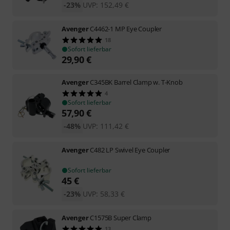
-23%
UVP:
152,49
€
Avenger
C4462-1 MP Eye Coupler
18
Sofort lieferbar
29,90
€
Avenger
C345BK Barrel Clamp w. T-Knob
4
Sofort lieferbar
57,90
€
-48%
UVP:
111,42
€
Avenger
C482 LP Swivel Eye Coupler
Sofort lieferbar
45
€
-23%
UVP:
58,33
€
Avenger
C1575B Super Clamp
13