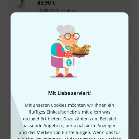
43,90
€
-24%
UVP:
57,49
€
Avenger
C463-1 LP Eye Coupler w. Ring
2
In 1–2 Wochen lieferbar
28
€
-20%
UVP:
34,99
€
Avenger
D800KIT Grip Kit
1
Sofort lieferbar
140
€
-26%
UVP:
190,39
€
Mit Liebe serviert!
Mit unseren Cookies möchten wir Ihnen ein
Avenger
D230 Super Clamp Grip Head
fluffiges Einkaufserlebnis mit allem was
6
dazugehört bieten. Dazu zählen zum Beispiel
Sofort lieferbar
75
€
passende Angebote, personalisierte Anzeigen
und das Merken von Einstellungen. Wenn das für