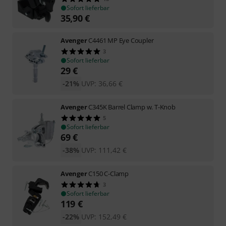
Sofort lieferbar
35,90
€
Avenger
C4461 MP Eye Coupler
3
Sofort lieferbar
29
€
-21%
UVP:
36,66
€
Avenger
C345K Barrel Clamp w. T-Knob
5
Sofort lieferbar
69
€
-38%
UVP:
111,42
€
Avenger
C150 C-Clamp
3
Sofort lieferbar
119
€
-22%
UVP:
152,49
€