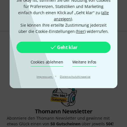
Sie okay ist, stimmen Sie der Nutzung von Cookies
Kostenloser Versand ab 29 €
für Präferenzen, Statistiken und Marketing
Alle Preise inkl. MwSt.
einfach durch einen Klick auf „Geht klar“ zu (
alle
anzeigen
).
Sie können Ihre erteilte Zustimmung jederzeit
über die Cookie-Einstellungen (
hier
) widerrufen.
Gefällt Ihnen, was Sie sehen?
Geht klar
Teilen
Hilfe & Feedback
Cookies ablehnen
Weitere Infos
·
Impressum
Datenschutzhinweise
Thomann Newsletter
Abonniere den Thomann Newsletter und gewinne mit
etwas Glück einen von
50 Gutscheinen
über jeweils
50€
!