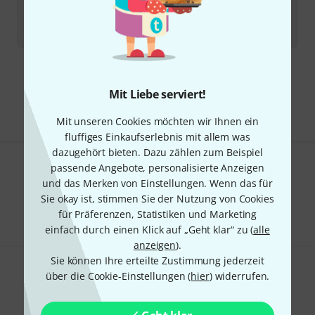
Sofort lieferbar
32,60
€
Kostenloser Versand ab 29 €
Mit Liebe serviert!
Alle Preise inkl. MwSt.
Mit unseren Cookies möchten wir Ihnen ein
fluffiges Einkaufserlebnis mit allem was
dazugehört bieten. Dazu zählen zum Beispiel
passende Angebote, personalisierte Anzeigen
Gefällt Ihnen, was Sie sehen?
und das Merken von Einstellungen. Wenn das für
Sie okay ist, stimmen Sie der Nutzung von Cookies
Teilen
Hilfe & Feedback
für Präferenzen, Statistiken und Marketing
einfach durch einen Klick auf „Geht klar“ zu (
alle
anzeigen
).
Sie können Ihre erteilte Zustimmung jederzeit
über die Cookie-Einstellungen (
hier
) widerrufen.