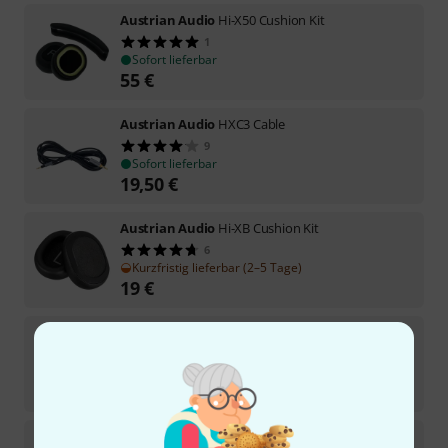
Austrian Audio
Hi-X50 Cushion Kit
1
Sofort lieferbar
55
€
Austrian Audio
HXC3 Cable
9
Sofort lieferbar
19,50
€
Austrian Audio
Hi-XB Cushion Kit
6
Kurzfristig lieferbar (2–5 Tage)
19
€
Austrian Audio
MiCreator Y-Lav
Sofort lieferbar
39
€
Austrian Audio
MiCreator Y-Lav B-Stock