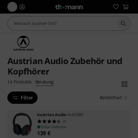
Suche 
Austrian Audio Zubehör und
Kopfhörer
Beratung
14
Produkte
·
Filter
Beliebtheit
Austrian Audio
Hi-X25BT
41
Sofort lieferbar
139
€