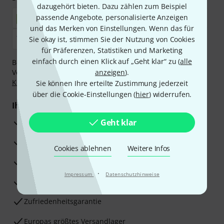
dazugehört bieten. Dazu zählen zum Beispiel
passende Angebote, personalisierte Anzeigen
und das Merken von Einstellungen. Wenn das für
Sie okay ist, stimmen Sie der Nutzung von Cookies
für Präferenzen, Statistiken und Marketing
einfach durch einen Klick auf „Geht klar“ zu (
alle
Bezahlen Sie vertraulich und sicher per Nachnahme,
Vorkasse, PayPal, Amazon Pay,
anzeigen
Klarna Sofort bezahlen
).
,
Klarna Ratenzahlung
oder Kreditkarte.
Sie können Ihre erteilte Zustimmung jederzeit
über die Cookie-Einstellungen (
hier
) widerrufen.
Ihre Vorteile
3 Jahre Thomann Garantie
Geht klar
30 Tage Money-Back-Garantie
Cookies ablehnen
Weitere Infos
Reparaturservice
·
Impressum
Datenschutzhinweise
Beratung durch Fachexperten
Zufriedenheitsgarantie
Europas größtes Versandlager