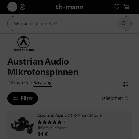
Suche 
Austrian Audio
Mikrofonspinnen
Beratung
2
Produkte
·
Filter
Beliebtheit
Austrian Audio
OCS8 Shock Mount
2
Sofort lieferbar
94
€