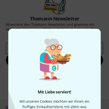
Thomann Newsletter
Abonniere den Thomann Newsletter und gewinne mit
etwas Glück einen von
50 Gutscheinen
über jeweils
50€
!
Inspirierende Beiträge
Deals
Thomann Insights
E-Mail-Adresse
*
Jetzt anmelden
Mit Klick auf „Jetzt anmelden“ stimmen Sie dem Erhalt von E-Mail-
Werbung und einer Messung des E-Mail-Nutzungsverhaltens zu. Die
Abmeldung ist jederzeit möglich. Weitere Informationen finden Sie in
unseren
Datenschutzhinweisen
.
* Pflichtfeld
Mit Liebe serviert!
Mit unseren Cookies möchten wir Ihnen ein
fluffiges Einkaufserlebnis mit allem was
Sicher einkaufen & bezahlen