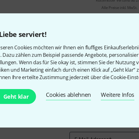
Kostenloser Versand ab 2
Alle Preise inkl. MwSt.
Liebe serviert!
seren Cookies möchten wir Ihnen ein fluffiges Einkaufserlebn
n. Dazu zählen zum Beispiel passende Angebote, personalisie
llungen. Wenn das für Sie okay ist, stimmen Sie der Nutzung 
Gefällt Ihnen, was Sie sehen?
tiken und Marketing einfach durch einen Klick auf „Geht klar“ z
nnen Ihre erteilte Zustimmung jederzeit über die Cookie-Einst
Teilen
Hilfe & Feedback
Cookies ablehnen
Weitere Infos
Geht klar