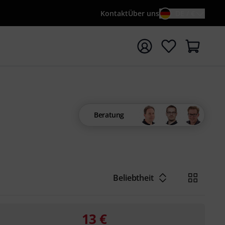
Kontakt
Über uns
DE / €
e mit Suchwort {searchTerm} starten
Beratung
Beliebtheit
13
€