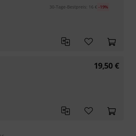
30-Tage-Bestpreis
:
16
€
-19%
19,50
€