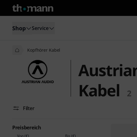
Shop
Service
Kopfhörer Kabel
Austria
Kabel
2
Filter
Preisbereich
Von (€)
Bis (€)