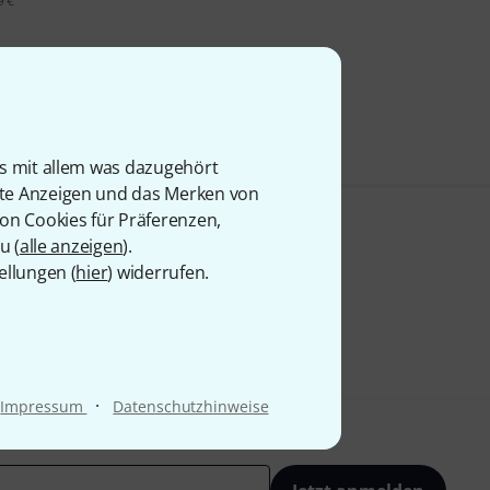
9 €
is mit allem was dazugehört
rte Anzeigen und das Merken von
von Cookies für Präferenzen,
u (
alle anzeigen
).
ellungen (
hier
) widerrufen.
·
Impressum
Datenschutzhinweise