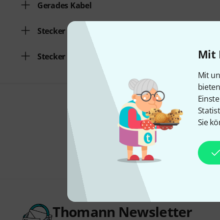
Gerades Kabel
Stecker von
Mit 
Stecker auf
Mit un
biete
Einste
Statis
Sie kö
Thomann Newsletter