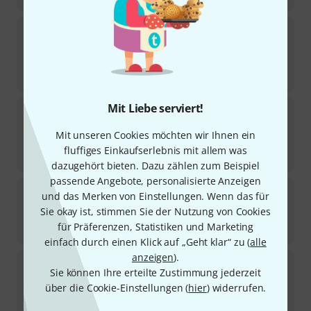
Austin Custom Brass
Trumpet Standard New
York 1
1
Sofort lieferbar
165
€
Mit Liebe serviert!
Austin Custom Brass
Trumpet Standard Papa
Bear
1
Mit unseren Cookies möchten wir Ihnen ein
Sofort lieferbar
fluffiges Einkaufserlebnis mit allem was
165
€
dazugehört bieten. Dazu zählen zum Beispiel
passende Angebote, personalisierte Anzeigen
Austin Custom Brass
Trumpet Standard Baby
und das Merken von Einstellungen. Wenn das für
Bear
Sie okay ist, stimmen Sie der Nutzung von Cookies
Sofort lieferbar
für Präferenzen, Statistiken und Marketing
165
€
einfach durch einen Klick auf „Geht klar“ zu (
alle
anzeigen
).
Austin Custom Brass
Trumpet Standard 3C
Sie können Ihre erteilte Zustimmung jederzeit
über die Cookie-Einstellungen (
hier
) widerrufen.
Auf Anfrage
165
€