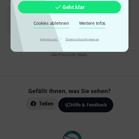
Geht klar
Austin Custom Brass
Trumpet Standard 1.25CS
1
Auf Anfrage
Cookies ablehnen
Weitere Infos
165
€
·
Impressum
Datenschutzhinweise
Kostenloser Versand ab 29 €
Alle Preise inkl. MwSt.
Gefällt Ihnen, was Sie sehen?
Teilen
Hilfe & Feedback